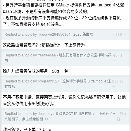
- 另外跨平台项目更推荐使用 CMake 提供构建支持。autoconf 依赖
bash 环境，不是所有设备都能够很容易安装的。
- 现在很多开源的都库不支持编译成 32 位，32 位的系统也不常见
了，不如直接只支持 64 位设备。
Replied to a topic by nkwqrwe264556364
2026 路由器
4 月 5 日
›
这款路由带管理吗？想轻微统计一下上网行为
Replied to a topic by freefreesea
朋友们有没有什么办公室拌嘴推荐
4 月 1
›
日
的
脆升升蜂蜜黄油味的薯条，20g 一包
Replied to a topic by program9527
这种海外手机号 ultra mobile 还
3 月 19
›
日
有救吗
不用打客服电话，直接网页上沟通，说你忘记充钱号码停用了，让他
直接从你信用卡里划钱支付。
Replied to a topic by doctorzry
喜欢 ROOT 的用户有福了，小米开了三
3 月 9
›
日
八解锁节，点击就给解锁（）
我已急哭，已下单 17 Ultra