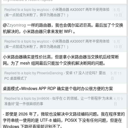
Replied to a topic by wuyiccc
小米路由器 AX3000T 两年半使用体验
5 月
›
13 日
(差一点就成为米粉了，换华为路由器了！)
@
Zzyomirog
一样的路由器，我也会偶尔延迟巨高。最后加了个交换
机解决的，小米路由器只拿来发射 WiFi 。
Replied to a topic by wuyiccc
小米路由器 AX3000T 两年半使用体验
5 月
›
13 日
(差一点就成为米粉了，换华为路由器了！)
小米路由器确实是性价比高，但是拿小米路由器当交换机后经常断
网。为了 mesh 组网最后只能加个交换机解决断网的问题。
Replied to a topic by PhoenixDancing
安卓 17 没人讨论吗？要出
5 月 11
›
日
PC 桌面模式了
桌面模式+Windows APP RDP 确实是个临时办公很方便的方案
Replied to a topic by jim9606
似乎在 C 的领域，让一个新程序“为未来
4 月 9
›
日
准备好”是一件很麻烦的事
- 即使是 2026 年了，微软也没解决中文路径编码问题。我在程序里的
字符串统一使用的是 UTF-8 编码，POSIX 下没有任何问题，但是在
Windows 下路径直接就识别不了。