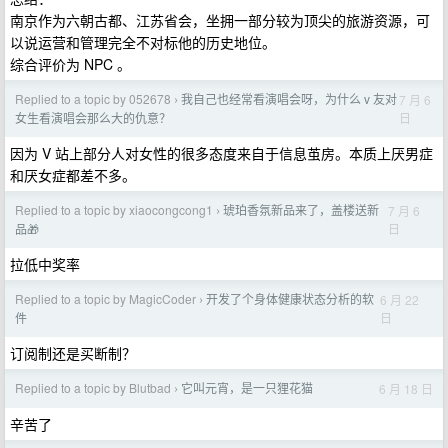
南京作为六朝古都、江苏省会，坐拥一部分较为顶尖的旅游资源，可
以说运营和管理完全不对标他的历史地位。
综合评价为 NPC 。
Replied to a topic by 052678
我自己也经常看演唱会呀，为什么 v 友对
7 月 6
›
日
女生看演唱会那么大的仇意？
因为 V 站上部分人对女性的很多态度来自于信息茧房。本质上厌男症
和厌女症都差不多。
Replied to a topic by xiaocongcong1
琥珀香氛新品来了，盖楼送新
7 月 6
›
日
品🎁
拉低中奖率
Replied to a topic by MagicCoder
开发了个身体健康状态分析的软
6 月 22
›
日
件
订阅制还是买断制？
Replied to a topic by Blutbad
它叫元宵，是一只狸花猫
6 月 18 日
›
辛苦了