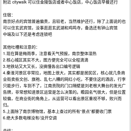
附近 citywalk 可以住金陵饭店或者中心饭店，中心饭店早餐还行
住宿：
南京好点的宾馆普遍偏贵，且较老，当然维护还行，除了上面说的也
可以住玄武宾馆，没事逛逛玄武湖和鸡鸣寺，备选还有钟山宾馆
中端及以下还是考虑连锁吧
其他吐槽和注意的：
1.现在算是梅雨季，注意看天气预报，南京整体湿热
2.核心城区其实不大，图方便完全可以全程滴滴
3.地铁站又大又长，没搞懂各出口编号逻辑
4.秦淮河景区非常拉，地图上很大，其实都是居民区，核心就几条商
业街卖些文创、旗袍、乱七八糟的网红小吃，不要住这的酒店，行李
只能步行，车到不了，江南贡院的门口隔壁是刘老根大舞台的发光广
告牌，非常想知道景区运营是怎么决策的。瞻园名气很大，但是位置
较偏，在商业街的角角上，从运营可以看出景区重视不够，败兴而
归。
5.上面除了南京博物馆，基本上查过的所有“景点”都要收门票
6.绝大多数电梯没有/没开空调
总结：