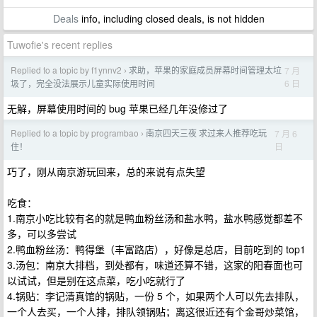
Deals
info, including closed deals, is not hidden
Tuwofie's recent replies
Replied to a topic by f1ynnv2
求助，苹果的家庭成员屏幕时间管理太垃
7 月
›
6 日
圾了，完全没法展示儿童实际使用时间
无解，屏幕使用时间的 bug 苹果已经几年没修过了
Replied to a topic by programbao
南京四天三夜 求过来人推荐吃玩
7 月 6
›
日
住！
巧了，刚从南京游玩回来，总的来说有点失望
吃食：
1.南京小吃比较有名的就是鸭血粉丝汤和盐水鸭，盐水鸭感觉都差不
多，可以多尝试
2.鸭血粉丝汤：鸭得堡（丰富路店），好像是总店，目前吃到的 top1
3.汤包：南京大排档，到处都有，味道还算不错，这家的阳春面也可
以试试，但是别在这点菜，吃小吃就行了
4.锅贴：李记清真馆的锅贴，一份 5 个，如果两个人可以先去排队，
一个人去买，一个人排，排队领锅贴；离这很近还有个金哥炒菜馆，