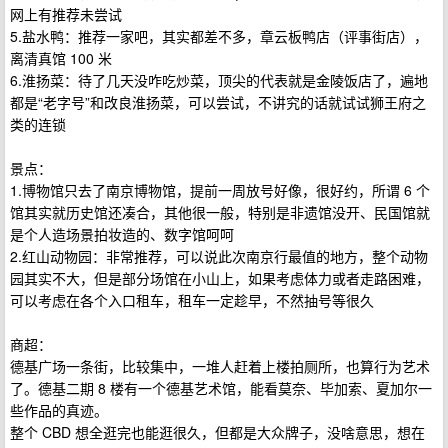
网上有推荐未尝试
5.盐水鸭：推荐一家吧，其实都差不多，章云板鸭店（评事街店），
离清真馆 100 米
6.淮扬菜：待了几天没咋吃炒菜，顶尖的代表就是金陵饭店了，遍地
都是“老字号”和改良淮扬菜，可以尝试，不讲究的话就试试狮王府之
类的连锁
景点：
1.博物馆只去了南京博物馆，提前一周放号好像，很好约，所谓 6 个
馆其实就历史馆还凑合，其他很一般，特别是非遗馆没开、民国馆就
是个人造场景拍妆造的、数字馆呵呵
2.红山动物园：非常推荐，可以说此次南京行最值的地方，整个动物
园其实不大，但是部分场馆在小山上，如果考虑体力或者走路困难，
可以考虑在各个入口租车，租车一定趁早，不然抽号等很久
商超：
德基广场一条街，比较集中，一堆人赶着上楼拍厕所，也算行为艺术
了。德基二期 8 楼有一个德基艺术馆，能看莫奈、毕加索、夏加尔一
些作品的真迹。
整个 CBD 想全逛完也能逛很久，但都是大众牌子，没啥意思，想在