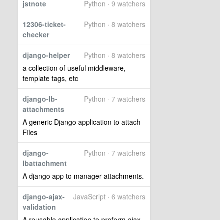
jstnote
Python · 9 watchers
12306-ticket-
Python · 8 watchers
checker
django-helper
Python · 8 watchers
a collection of useful middleware,
template tags, etc
django-lb-
Python · 7 watchers
attachments
A generic Django application to attach
Files
django-
Python · 7 watchers
lbattachment
A django app to manager attachments.
django-ajax-
JavaScript · 6 watchers
validation
A reusable application to preform ajax