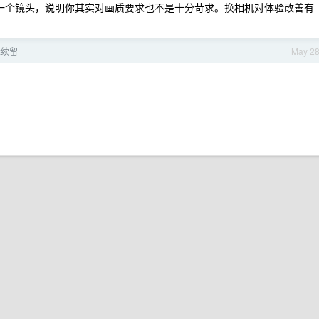
你只有一个镜头，说明你其实对画质要求也不是十分苛求。换相机对体验改善有
继续留
May 2