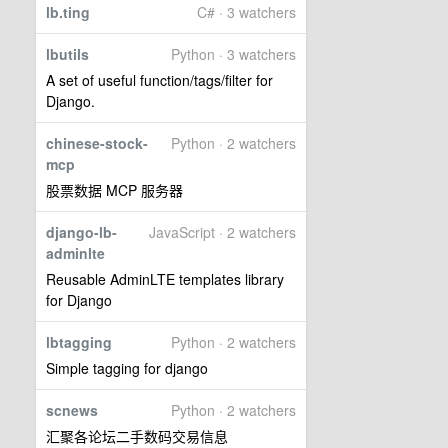
lb.ting
C# · 3 watchers
lbutils
Python · 3 watchers
A set of useful function/tags/filter for
Django.
chinese-stock-
Python · 2 watchers
mcp
股票数据 MCP 服务器
django-lb-
JavaScript · 2 watchers
adminlte
Reusable AdminLTE templates library
for Django
lbtagging
Python · 2 watchers
Simple tagging for django
scnews
Python · 2 watchers
汇聚各论坛二手数码交易信息