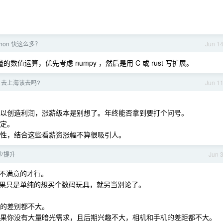
。
thon 快这么多？
Jun 1
的数值运算，优先考虑 numpy ，然后是用 C 或 rust 写扩展。
er 去上海该去吗?
Jun 1
，难以创造利润，涨薪级本是别想了。年终能否拿到要打个问号。
确定。
定性，结合这些看薪资涨幅不算很吸引人。
少提升
Jun 
不满意的才行。
果只是单纯的想买个数码玩具，就另当别论了。
机的差别都不大。
。如果你没有大量暗光需求，且后期兴趣不大，相机和手机的差距都不大。