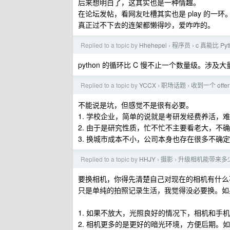
后来想明白了，这其实也是一种情趣。
在论坛发帖，看网友吐槽其实也是 play 的一环
真正过不下去的连架都懒得吵，爱咋咋的。
Replied to a topic by
Hhehepei
程序员
c 真能比 Py
›
›
python 的循环比 C 慢不止一个数量级。涉及大量
Replied to a topic by
YCCX
职场话题
收到一个 off
›
›
不能说是坑，但感觉不是很有必要。
1. 学校企业，简单的说就是考研发经费养活
2. 由于是研究性质，忙不忙不主要看老大，不
3. 换城市成本不小，公司本身也存在很多不确
Replied to a topic by
HHJY
摄影
升级相机能带来多
›
›
要换相机，你得先清楚自己对现在的相机有什么
只是单纯的拍照记录生活，我觉得没必要换。如
1. 如果不放大，光照良好的情况下，相机和手
2. 相机更多的是更好的暗光环境，方便后期