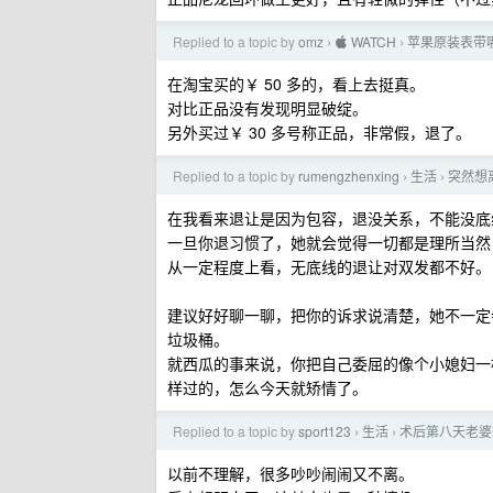
Replied to a topic by
omz
 WATCH
苹果原装表带
›
›
在淘宝买的￥ 50 多的，看上去挺真。
对比正品没有发现明显破绽。
另外买过￥ 30 多号称正品，非常假，退了。
Replied to a topic by
rumengzhenxing
生活
突然想
›
›
在我看来退让是因为包容，退没关系，不能没底
一旦你退习惯了，她就会觉得一切都是理所当然
从一定程度上看，无底线的退让对双发都不好。
建议好好聊一聊，把你的诉求说清楚，她不一定
垃圾桶。
就西瓜的事来说，你把自己委屈的像个小媳妇一
样过的，怎么今天就矫情了。
Replied to a topic by
sport123
生活
术后第八天老婆
›
›
以前不理解，很多吵吵闹闹又不离。