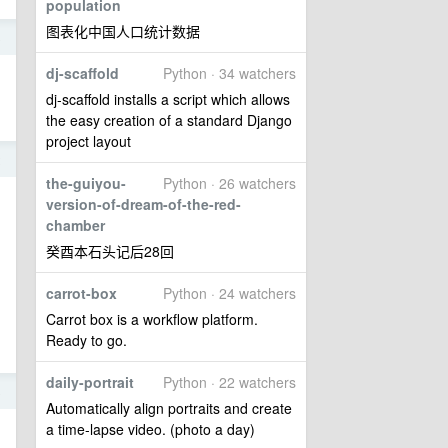
population
图表化中国人口统计数据
8
dj-scaffold
Python · 34 watchers
dj-scaffold installs a script which allows
the easy creation of a standard Django
project layout
2
the-guiyou-
Python · 26 watchers
version-of-dream-of-the-red-
chamber
癸酉本石头记后28回
carrot-box
Python · 24 watchers
Carrot box is a workflow platform.
Ready to go.
daily-portrait
Python · 22 watchers
8
Automatically align portraits and create
a time-lapse video. (photo a day)