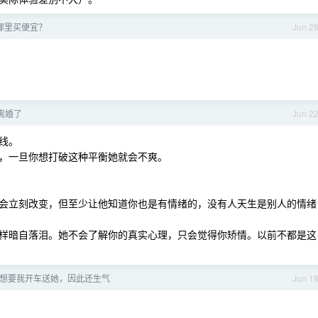
哪里买便宜？
Jun 2
离婚了
Jun 2
线。
，一旦你想打破这种平衡她就会不爽。
会立刻改变，但至少让他知道你也是有情绪的，没有人天生是别人的情绪
样暗自落泪。她不会了解你的真实心理，只会觉得你矫情。以前不都是这
想要我开车送她，因此还生气
Jun 1