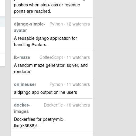
pushes when stop-loss or revenue
points are reached.
8
django-simple-
Python · 12 watchers
avatar
A reusable django application for
handling Avatars.
lb-maze
CoffeeScript · 11 watchers
A random maze generator, solver, and
renderer.
onlineuser
Python · 11 watchers
a django app output online users
docker-
Dockerfile · 10 watchers
images
Dockerfiles for poetry/mlc-
llm(rk3588)/...