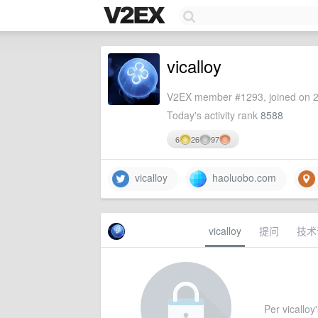
vicalloy
V2EX member #1293, joined on 2
Today's activity rank
8588
6
26
97
vicalloy
haoluobo.com
vicalloy
提问
技术
Per vicalloy'