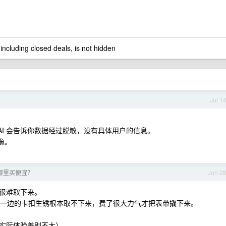
 including closed deals, is not hidden
Jul 1
 AI 会告诉你数据经过脱敏，没有具体用户的信息。
像。
哪里买便宜？
Jun 2
很难取下来。
候有一边的卡扣生锈根本取不下来，费了很大力气才把表带撬下来。
实际体验差别不大）。