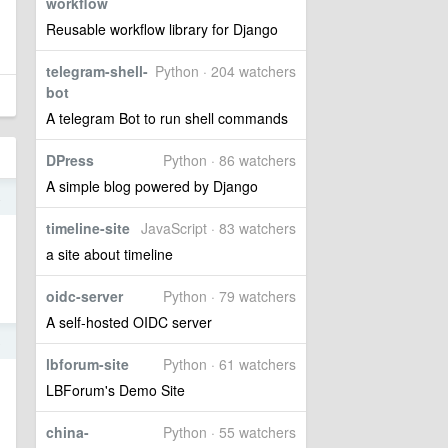
workflow
Reusable workflow library for Django
telegram-shell-
Python · 204 watchers
bot
A telegram Bot to run shell commands
DPress
Python · 86 watchers
A simple blog powered by Django
4
timeline-site
JavaScript · 83 watchers
a site about timeline
oidc-server
Python · 79 watchers
A self-hosted OIDC server
8
lbforum-site
Python · 61 watchers
LBForum's Demo Site
china-
Python · 55 watchers