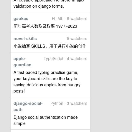
validation on django forms.
gaokao
HTML · 6 watchers
历年高考人数及录取率 1977~2023
novel-skills
5 watchers
小说编写 SKILLS，用于进行小说的创作
apple-
TypeScript · 4 watchers
guardian
A fast-paced typing practice game,
your keyboard skills are the key to
saving delicious apples from hungry
pests!
django-social-
Python · 3 watchers
auth
Django social authentication made
simple