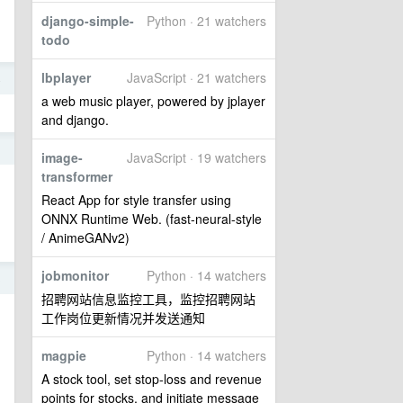
django-simple-
Python · 21 watchers
todo
lbplayer
JavaScript · 21 watchers
4
a web music player, powered by jplayer
and django.
1
image-
JavaScript · 19 watchers
transformer
React App for style transfer using
ONNX Runtime Web. (fast-neural-style
/ AnimeGANv2)
jobmonitor
Python · 14 watchers
3
招聘网站信息监控工具，监控招聘网站
工作岗位更新情况并发送通知
magpie
Python · 14 watchers
A stock tool, set stop-loss and revenue
points for stocks, and initiate message