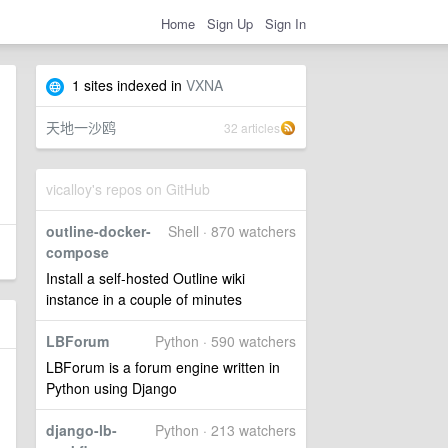
Home
Sign Up
Sign In
1 sites indexed in
VXNA
天地一沙鸥
32 articles
vicalloy's repos on GitHub
outline-docker-
Shell · 870 watchers
compose
Install a self-hosted Outline wiki
instance in a couple of minutes
LBForum
Python · 590 watchers
LBForum is a forum engine written in
Python using Django
django-lb-
Python · 213 watchers