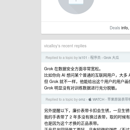
Deals
info,
vicalloy's recent replies
Replied to a topic by
is101
程序员
Grok 大瓜
›
›
Grok 在数据安全方面非常宽松。
比如你向 AI 想问某个普通的互联网用户，大多
但 Grok 就不一样，他能给出这个用户的用户画
Grok 明显没有对训练数据进行充分脱敏。
Replied to a topic by
omz
 WATCH
苹果原装表带
›
›
另外提醒以下，廉价表带卡扣会生锈，一旦生锈
我的手表带了 2 年多没有换过表带，取的时
也是因为这个才换的正品表带。
正品尼龙回环做工更好，且有轻微的弹性（不过