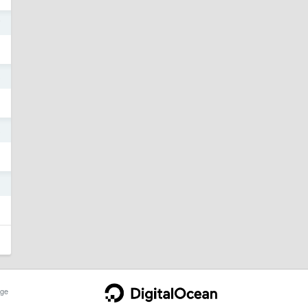
7
8
8
1
ge