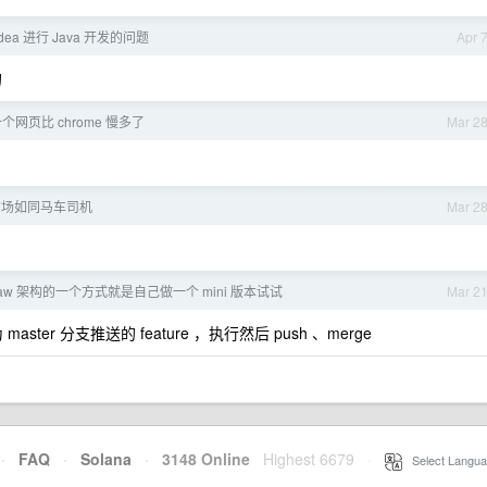
dea 进行 Java 开发的问题
Apr 
的
开一个网页比 chrome 慢多了
Mar 2
市场如同马车司机
Mar 2
Claw 架构的一个方式就是自己做一个 mini 版本试试
Mar 2
你作为 master 分支推送的 feature ，执行然后 push 、merge
·
FAQ
·
Solana
·
3148 Online
Highest 6679
·
Select Langua