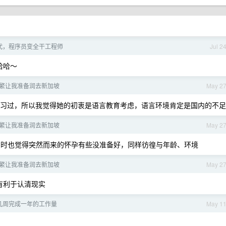
时代，程序员变全干工程师
Jul 2
哈哈～
繁让我准备润去新加坡
May 2
习过，所以我觉得她的初衷是语言教育考虑，语言环境肯定是国内的不足
繁让我准备润去新加坡
May 2
时也觉得突然而来的怀孕有些没准备好，同样彷徨与年龄、环境
繁让我准备润去新加坡
May 2
有利于认清现实
 几周完成一年的工作量
May 1