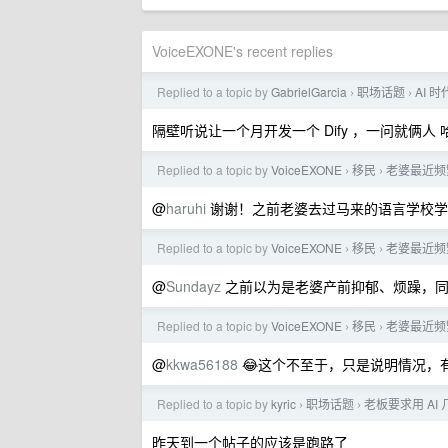
VoiceEXONE's recent replies
Replied to a topic by
GabrielGarcia
职场话题
AI 
›
›
隔壁听说让一个月开发一个 Dify ，一问就俩人 
Replied to a topic by
VoiceEXONE
移民
老婆最近频
›
›
@
haruhi
谢谢！之前老婆去过马来的语言学校学
Replied to a topic by
VoiceEXONE
移民
老婆最近频
›
›
@
Sundayz
之前以为是老婆产前抑郁、烦躁，同
Replied to a topic by
VoiceEXONE
移民
老婆最近频
›
›
@
kkwa56188
😂这个不至于，只是说明情况，
Replied to a topic by
kyric
职场话题
老板要求用 AI
›
›
昨天到一个帖子的应该是跑路了