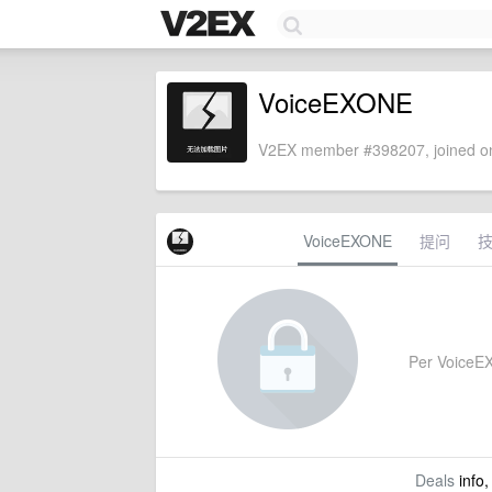
VoiceEXONE
V2EX member #398207, joined on
VoiceEXONE
提问
Per VoiceEXO
Deals
info,