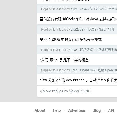
Replied to a topic by
allyn
Java
关于在 wsl 中使用 i
›
›
目前没有发现 AICoding CLI 对 Java 支持友好
Replied to a topic by
tina2998
macOS
Safari 打
›
›
受不了 26 版本的 Safari 多标签页模式
Replied to a topic by
touzi
职场话题
古法编程培训
›
›
“入门”跟“入行”是不一样的概念
Replied to a topic by
Livid
OpenClaw
理解 Open
›
›
claw 分配 git 的 dev branch ，自动 fetch 
More replies by VoiceEXONE
»
About
·
Help
·
Advertise
·
Blog
·
API