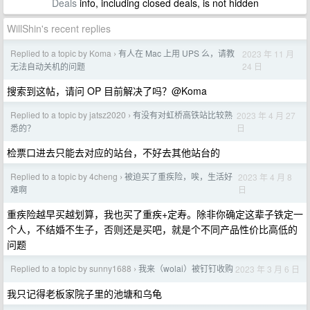
Deals
info, including closed deals, is not hidden
WillShin's recent replies
Replied to a topic by Koma
有人在 Mac 上用 UPS 么，请教
2023 年 11 月
›
24 日
无法自动关机的问题
搜索到这帖，请问 OP 目前解决了吗？@Koma
Replied to a topic by jatsz2020
有没有对虹桥高铁站比较熟
2023 年 4 月 27
›
日
悉的？
检票口进去只能去对应的站台，不好去其他站台的
Replied to a topic by 4cheng
被迫买了重疾险，唉，生活好
2023 年 4 月 8
›
日
难啊
重疾险越早买越划算，我也买了重疾+定寿。除非你确定这辈子铁定一
个人，不结婚不生子，否则还是买吧，就是个不同产品性价比高低的
问题
Replied to a topic by sunny1688
我来（wolai）被钉钉收购
2023 年 3 月 6 日
›
我只记得老板家院子里的池塘和乌龟