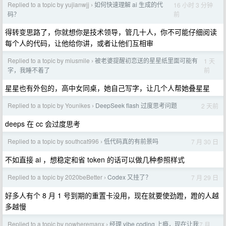
Replied to a topic by yujianwjj
如何快速理解 ai 生成的代
16 小时 3 分钟
›
前
码？
得转变思路了，你就想你是技术领导，管几十人，你不可能仔细阅读
每个人的代码，让他给你讲，或者让他们互相审
Replied to a topic by miusmile
被老婆提醒初恋送的星星纸里面可能有
1 天
›
前
字，我睡不着了
星星也有外包的，高中女同桌，她自己写字，让几个人帮她叠星星
Replied to a topic by Younikes
DeepSeek flash 过度思考问题
2 天前
›
deeps 在 cc 会过度思考
Replied to a topic by southcat996
低代码真的有前景吗
7 月 30 日
›
不如直接 ai ，想稳定和省 token 的话可以做几种参照样式
Replied to a topic by 2020beBetter
Codex 又挂了？
7 月 29 日
›
好多人有个 8 月 1 号到期的重置卡没用，现在就要使劲蹬，蹬的人越
多越慢
Replied to a topic by nowheremanx
经理 vibe coding 上瘾，现在让我
7 月
›