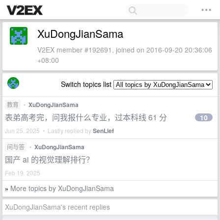
XuDongJianSama
V2EX member #192691, joined on 2016-09-20 20:36:06
+08:00
Switch topics list
教育
•
XuDongJianSama
表弟高考完，问我报什么专业，过本科线 61 分
10
Jun 25, 2025 • Lastly replied by
SenLief
问与答
•
XuDongJianSama
国产 ai 的视觉理解排行？
Feb 19, 2025
More topics by XuDongJianSama
»
XuDongJianSama's recent replies