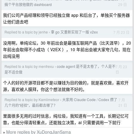
29 日
搞个平台放他做的 dashboard
我们公司产品经理和领导已经独立做 app 和后台了，单独买个服务器
让他们造去吧
Replied to a topic by jenhe
拿 go 又重新实现了一版 v2ex
7 月 23 日
›
没用啊，单纯论坛，30 年前出会是最强互联网产品（比天涯早），20
年前出会取得不小成功（ V2EX ），10 年前出会被大家夸几句，现在
出纯没用
Replied to a topic by menfrexu
code agent 是不是太卷了，个人是不
7 月 23
›
日
是不适合做
个人的好的开源项目都不是以赚钱为目的做的，就是喜欢做，喜欢开
源，喜欢被人膜拜，你这个想法就做不好的。
Replied to a topic by Kamiimeteor
大家用 Claude Code / Codex 攒了
7 月
›
21 日
几个月的"经验"，最后都去哪了？
里面很多无用的过时信息，纯垃圾，我知道有一个工具，长期记忆可
靠，也能分得清轻重点，还能独立决策，ai 只需要调用一下就行
More replies by XuDongJianSama
»