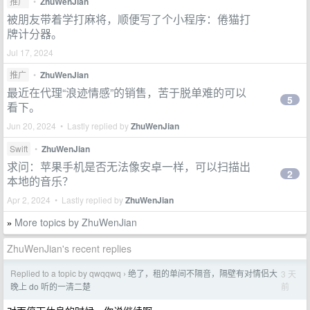
推广
•
ZhuWenJian
被朋友带着学打麻将，顺便写了个小程序：倦猫打
牌计分器。
Jul 17, 2024
推广
•
ZhuWenJian
最近在代理“浪迹情感”的销售，苦于脱单难的可以
5
看下。
Jun 20, 2024 • Lastly replied by
ZhuWenJian
Swift
•
ZhuWenJian
求问：苹果手机是否无法像安卓一样，可以扫描出
2
本地的音乐？
Apr 2, 2024 • Lastly replied by
ZhuWenJian
More topics by ZhuWenJian
»
ZhuWenJian's recent replies
Replied to a topic by qwqqwq
绝了，租的单间不隔音，隔壁有对情侣大
3 天
›
前
晚上 do 听的一清二楚