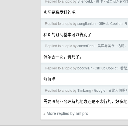
Replied to a topic by
SilenceLL
硬件
站里没人看老
›
›
实际是联发科的吧
Replied to a topic by
songtianlun
GitHub Copilot
今
›
›
$10 的订阅基本可以告别了
Replied to a topic by
carverReal
美酒与美食
话说，
›
›
偶尔去一次，贵死了。
Replied to a topic by
bocchiair
GitHub Copilot
看起来
›
›
涨价啰
Replied to a topic by
TimLang
Google
占比大幅提升
›
›
需要深刻业务理解的地方还是不太行的，好多地
More replies by antipro
»