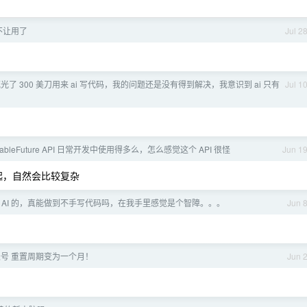
不让用了
Jul 2
光了 300 美刀用来 ai 写代码，我的问题还是没有得到解决，我意识到 ai 只有
Jul 1
letableFuture API 日常开发中使用得多么，怎么感觉这个 API 很怪
Jun 1
一起，自然会比较复杂
 AI 的，真能做到不手写代码吗，在我手里感觉是个智障。。。
Jun 
费账号 重置周期变为一个月！
Jun 