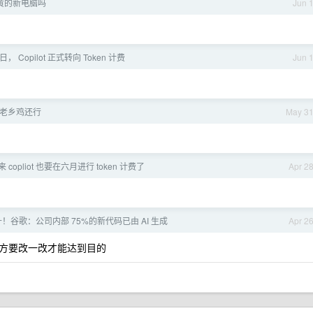
黄的新电脑吗
Jun 
日， Copilot 正式转向 Token 计费
Jun 
老乡鸡还行
May 3
 copliot 也要在六月进行 token 计费了
Apr 2
！谷歌：公司内部 75%的新代码已由 AI 生成
Apr 2
方要改一改才能达到目的