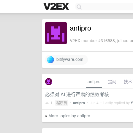
antipro
V2EX member #316588, joined on
bitifyware.com
antipro
提问
技术
必须对 AI 进行严肃的绩效考核
1
程序员
•
antipro
•
Jun 4
• Lastly replied by
Y
More topics by antipro
»