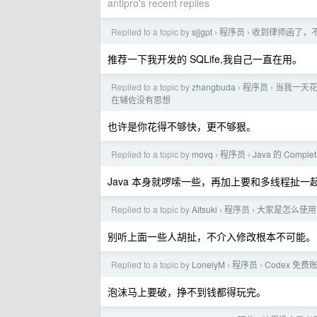
antipro's recent replies
Replied to a topic by
sjjgpt
程序员
收到律师函了，
›
›
推荐一下我开发的 SQLife,我自己一直在用。
Replied to a topic by
zhangbuda
程序员
当我一天花
›
›
在辅佐没有思想
也许是你花得不够快，更不够狠。
Replied to a topic by
movq
程序员
Java 的 Comp
›
›
Java 本身就啰嗦一些，再加上要和多线程扯
Replied to a topic by
AItsuki
程序员
大家是怎么使用
›
›
别听上面一些人胡扯，不介入修改根本不可能。
Replied to a topic by
LonelyM
程序员
Codex 免
›
›
泡沫马上要破，挣不到钱都得玩完。