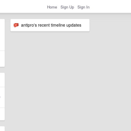
Home
Sign Up
Sign In
antipro's recent timeline updates