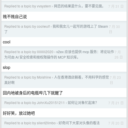
Replied to a topic by vvsystem
网恋的结果是什么，要不要见面。
7 月 31 日
›
贱不贱自己说
Replied to a topic by coolwulf
我和我女儿一起写的游戏上了 Steam
7 月 30
›
日
了
cool
Replied to a topic by lilililili2020
v2ex 应该也提供 mcp 服务：将论坛作
7 月
›
26 日
为可由 AI 安全检索和按权限操作的 MCP 知识库。
slop
Replied to a topic by Moishine
人在香港酒店躺着，不用科学的感觉
7 月 23
›
日
真好啊
回内地被身后的电瓶哔几下就醒了
Replied to a topic by JohnXu20151211
如何让对象忙起来？
7 月 21 日
›
好好笑，放过她吧
Replied to a topic by silent2limbo
好奇问下大家对头像的看法
7 月 20 日
›