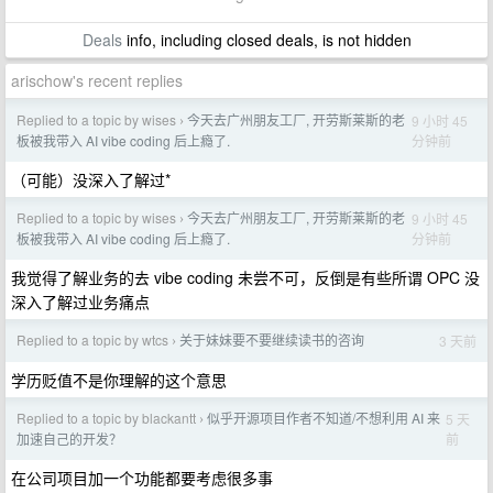
Deals
info, including closed deals, is not hidden
arischow's recent replies
Replied to a topic by wises
今天去广州朋友工厂, 开劳斯莱斯的老
9 小时 45
›
分钟前
板被我带入 AI vibe coding 后上瘾了.
（可能）没深入了解过*
Replied to a topic by wises
今天去广州朋友工厂, 开劳斯莱斯的老
9 小时 45
›
分钟前
板被我带入 AI vibe coding 后上瘾了.
我觉得了解业务的去 vibe coding 未尝不可，反倒是有些所谓 OPC 没
深入了解过业务痛点
Replied to a topic by wtcs
关于妹妹要不要继续读书的咨询
3 天前
›
学历贬值不是你理解的这个意思
Replied to a topic by blackantt
似乎开源项目作者不知道/不想利用 AI 来
5 天
›
前
加速自己的开发？
在公司项目加一个功能都要考虑很多事