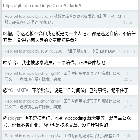
https://github.com/LingyiChen-AI/JadeAI
Replied to a topic by runxin
裸辞之后看到原老板发的朋友圈非常不舒
4 月
›
30 日
服，那我也在这里评价他几句
卧槽，你这老板不会和我老板是同一个人吧， 都是迷之自信，不信任
开发。 觉得外面人发的文章屎都是香的。
Replied to a topic by 1094705286
毕业了朋友们，今日 Last Day
4 月 30 日
›
哈哈哈， 我也被恶意裁员，不给赔偿。正准备仲裁呢
Replied to a topic by chturing184
工作时间用龙虾写了几篇微信公众
4 月
›
22 日
号文章，老板现在要开除我，笑死
@
YGHMXFAL
不给赔偿，说是工作时间做自己的事情，绷不住了
Replied to a topic by chturing184
工作时间用龙虾写了几篇微信公众
4 月
›
21 日
号文章，老板现在要开除我，笑死
@
sddyzm
也不是摸鱼吧，本身 vibecoding 就需要等，就写点公众
号，说我不务正业，内容也是技术文章，没啥针对性的
Replied to a topic by chturing184
工作时间用龙虾写了几篇微信公众
4 月
›