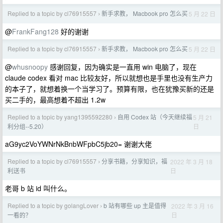
Replied to a topic by cl76915557
新手求教， Macbook pro 怎么买
5 月 22 日
›
@
FrankFang128
好的谢谢
Replied to a topic by cl76915557
新手求教， Macbook pro 怎么买
5 月 22 日
›
@
whusnoopy
感谢回复，因为确实是一直用 win 电脑了，现在
claude codex 看对 mac 比较友好，所以就想也是手里也没有生产力
的本子了，就想着换一个当学习了。预算有限，也在犹豫买新的还是
买二手的，最高想着不超出 1.2w
Replied to a topic by yang1395592280
自用 Codex 站（今天继续福
5 月 21
›
日
利分组--5.20）
aG9yc2VoYWNrNkBnbWFpbC5jb20= 谢谢大佬
Replied to a topic by cl76915557
分享书籍，分享知识，福
2022 年 3 月 18
›
日
利送书
老哥 b 站 id 叫什么。
Replied to a topic by golangLover
b 站有哪些 up 主是值得
2022 年 3 月 16
›
日
一看的？