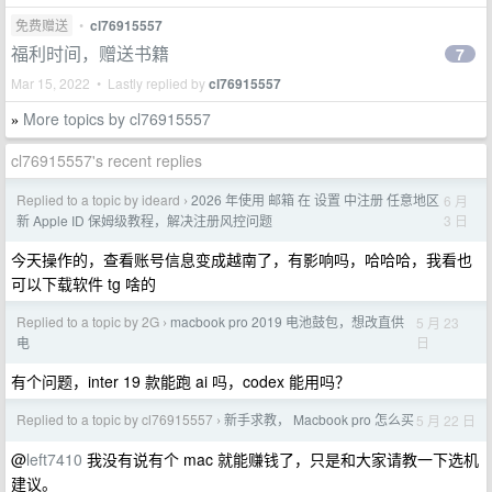
免费赠送
•
cl76915557
福利时间，赠送书籍
7
Mar 15, 2022 • Lastly replied by
cl76915557
More topics by cl76915557
»
cl76915557's recent replies
Replied to a topic by ideard
2026 年使用 邮箱 在 设置 中注册 任意地区
6 月
›
3 日
新 Apple ID 保姆级教程，解决注册风控问题
今天操作的，查看账号信息变成越南了，有影响吗，哈哈哈，我看也
可以下载软件 tg 啥的
Replied to a topic by 2G
macbook pro 2019 电池鼓包，想改直供
5 月 23
›
日
电
有个问题，inter 19 款能跑 ai 吗，codex 能用吗？
Replied to a topic by cl76915557
新手求教， Macbook pro 怎么买
5 月 22 日
›
@
left7410
我没有说有个 mac 就能赚钱了，只是和大家请教一下选机
建议。