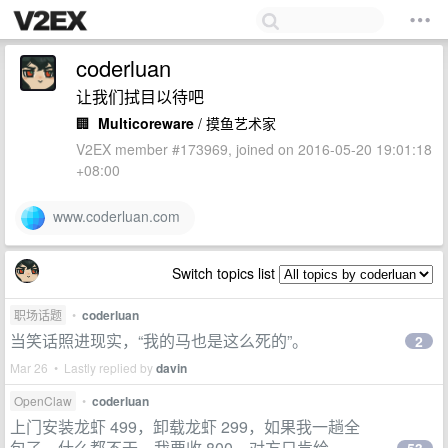
coderluan
让我们拭目以待吧
🏢
Multicoreware
/ 摸鱼艺术家
V2EX member #173969, joined on 2016-05-20 19:01:18
+08:00
www.coderluan.com
Switch topics list
职场话题
•
coderluan
当笑话照进现实，“我的马也是这么死的”。
2
Mar 26 • Lastly replied by
davin
OpenClaw
•
coderluan
上门安装龙虾 499，卸载龙虾 299，如果我一趟全
包了，什么都不干，我要收 800，对方只肯给