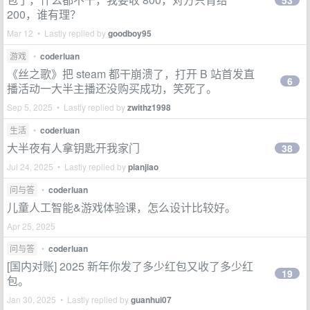
53
200，谁有理？
Mar 12 • Lastly replied by
goodboy95
游戏
•
coderluan
《丝之歌》把 steam 都干崩溃了，打开 B 站首发直
6
播活动一大半主播还没购买成功，笑死了。
Sep 5, 2025 • Lastly replied by
zwithz1998
生活
•
coderluan
大半夜有人拿钥匙开我家门
38
Jul 24, 2025 • Lastly replied by
pianjiao
问与答
•
coderluan
儿童人工智能&游戏体验课，怎么设计比较好。
Apr 25, 2025
问与答
•
coderluan
[国内对账] 2025 新年你发了多少红包又收了多少红
19
包。
Jan 30, 2025 • Lastly replied by
guanhui07