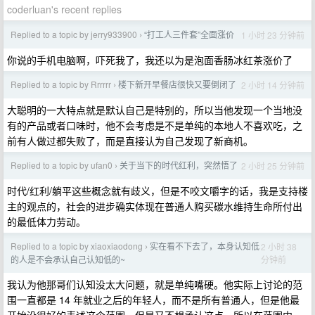
coderluan's recent replies
Replied to a topic by jerry933900
“打工人三件套”全面涨价
1 小时 23 分钟前
›
你说的手机电脑啊，吓死我了，我还以为是泡面香肠冰红茶涨价了
Replied to a topic by Rrrrrr
楼下新开早餐店很快又要倒闭了
2 小时 14 分钟前
›
大聪明的一大特点就是默认自己是特别的，所以当他发现一个当地没
有的产品或者口味时，他不会考虑是不是单纯的本地人不喜欢吃，之
前有人做过都失败了，而是直接认为自己发现了新商机。
Replied to a topic by ufan0
关于当下的时代红利，突然悟了
2 小时 25 分钟前
›
时代/红利/躺平这些概念就有歧义，但是不咬文嚼字的话，我是支持楼
主的观点的，社会的进步确实体现在普通人购买碳水维持生命所付出
的最低体力劳动。
Replied to a topic by xiaoxiaodong
实在看不下去了，本身认知低
2 小时 38
›
分钟前
的人是不会承认自己认知低的~
我认为他那哥们认知没太大问题，就是单纯嘴硬。他实际上讨论的范
围一直都是 14 年就业之后的年轻人，而不是所有普通人，但是他最