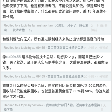
开始没很好的表述这个范围，但是又不想承认这点。所以在范围内，
他即使落了下风，也是有支持者的，不能说是认知低。但是超过范
围，就开始胡搅蛮缠了，什么都是历史遗留问题啊，差 13 年退休不
算长啊。
Replied to a topic by lananshaonian
兄弟们，分手了，好心累
2 小时 58 分
›
钟前
啊……发泄吐槽一下。
和性别性取向无关，所有通过限制经济来防止出轨都是愚蠢的行为
Replied to a topic by xut09455
黄金首饰后面会涨还是会跌
20 小时 29 分钟前
›
@
xut09455
送礼物你就换个思路，别想多少 g ，而是自己送多少
钱，买了就送，至于别人实际到手多少 g ，之后是涨是跌，都和你没
关系。
Replied to a topic by xut09455
黄金首饰后面会涨还是会跌
20 小时 44 分钟前
›
首饰金什么时候买都不合适，购买时对比黄金有 30%到 50%的溢价，
回收时却只能克数回收，也就是普通黄金涨了 30%到 50%，你这从投
资角度才回本。
Replied to a topic by Victor42
我每月统计部门人数，近两年来基本是持
1 天
›
前
续下降