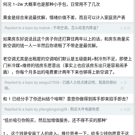
何况 1~2w 大概率也是那种小手包，日常用不了几次
黄金是综合来说最优解，情绪价值不差，而且可以计入家庭资产表
Replied to a topic by rrubick
不用空调，怎么给室内降温？
4 天前
›
如果房东好说话且这个房子你还打算住两年以上的话，和房东商量买
新空调的钱一人一半然后你退租了不带走是最优解。
老空调尤其是出租屋的空调咱们默认是五级能耗+制冷剂不足，即使上
门补冷媒+维修的钱房东愿意出（事实上也应该房东出只是容易闹矛
盾），你每个月多出的电费累计两年下来也够得上新空调了。
Replied to a topic by seagull7558
已婚人士给点建议吧，我真的很纠
4 天
›
前
结。
和 1 已经分手了你还纠结个啥啊？意思你做得到挥手即来招手即去？
Replied to a topic by yifangtongxing28
购买大件电器有感
4 天前
›
“低价吸引你购买，然后加增值服务，还不得不买的那种”
1 、这个钱是安装工人的收入。换位思考一下，给多少钱你愿意干这