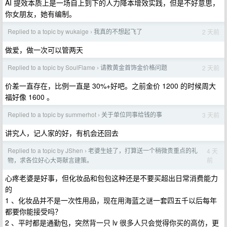
AI 提效本质上是一场自上到下的人力降本增效实践，但是不好意思，
你女朋友，她有编制。
Replied to a topic by wukaige
我真的不想起飞了
2 天前
›
做爱，做一次可以管两天
Replied to a topic by SoulFlame
请教黄金首饰金价格问题
2 天前
›
价差一直存在，比例一直是 30%+好吧。之前金价 1200 的时候周大
福好像 1600 。
Replied to a topic by summerhot
关于单位同事给钱的事
3 天前
›
讲究人，记人家的好，有机会还回去
Replied to a topic by JShen
老婆生娃了，打算送一个稍微贵重点的礼
4 天
›
前
物，求各位好心大哥献言建策。
心疼老婆是好事，但化妆品和包包这种还是不要买超出日常消费能力
的
1 、化妆品并不是一次性用品，现在用海蓝之谜一套四五千以后每年
都要你能接受吗？
2 、平时都是通勤包，突然背一只 lv 很多人只会觉得你买的高仿，更