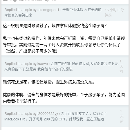
Replied to a topic by mrsongopen1
干部带头休假 人在无语的
15 小时 0 分
›
钟前
时候真的会笑出来
这不很明显是财政没钱了，堵住拿应休假换钱这个路子吗？
私企也有类似的操作，年假未休完可折算工资，需要自己提单申请领
导审批。实则过期前一两个月人资就开始联系你领导让你们休假了
（当然，产出是必不可少的哦）
1
Replied to a topic by kuawo
之前二胎的时候问过大家,大家都要我留下,后
›
天
来真的留下了.还是男.我突然有个这样的想法.
前
钱该花还是花，该攒还是攒，跟生男孩女孩没关系。
健康的体魄、健全的身体才是最好的托举，至于房子车子，能力范围
内看着托举就行了。
1
Replied to a topic by t20000622yy
为了让女朋友学 AI，给她买了
›
天
MacBook Pro，开了每月 200 刀的 GPT，她却说我一直在压迫她
前