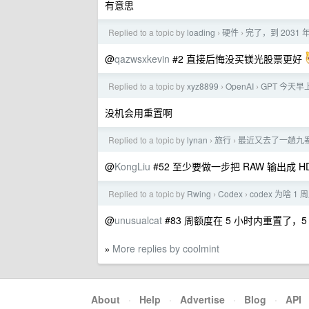
有意思
Replied to a topic by
loading
硬件
完了，到 203
›
›
@
qazwsxkevin
#2 直接后悔没买镁光股票更好
Replied to a topic by
xyz8899
OpenAI
GPT 今天
›
›
没机会用重置啊
Replied to a topic by
lynan
旅行
最近又去了一趟九
›
›
@
KongLiu
#52 至少要做一步把 RAW 输出成 
Replied to a topic by
Rwing
Codex
codex 为啥
›
›
@
unusualcat
#83 周额度在 5 小时内重置了
More replies by coolmint
»
About
·
Help
·
Advertise
·
Blog
·
API