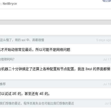
32
by
NeilBryce
怎么这么慢了，用的 sol 中、高都很慢
5 days ag
试后才开始动很常见最近，所以可能不是网络问题
建的很顺利吗？
Jul 1
 ssh 进去机器二十分钟搞定了还算上各种配置和节点配置，我连 3xui 的界面都懒
求推荐
Jul 1
以试试 2E 的，甚至还有 4E 的。
码比我们想像的要近，程序员离失业也可能比我们想像的要近
Jul 