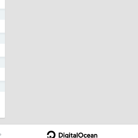
5
9
3
1
e