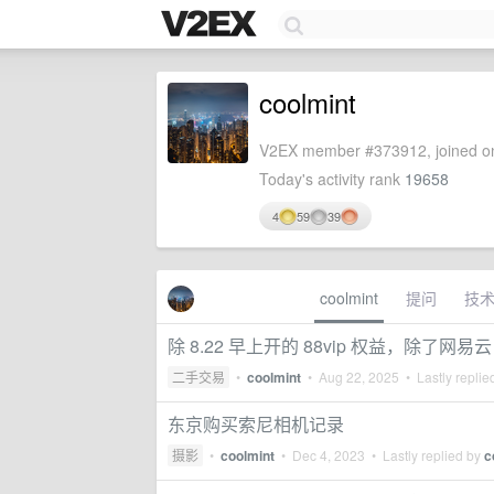
coolmint
V2EX member #373912, joined on
Today's activity rank
19658
4
59
39
coolmint
提问
技
除 8.22 早上开的 88vip 权益，除了网易云
二手交易
•
coolmint
•
Aug 22, 2025
• Lastly replie
东京购买索尼相机记录
摄影
•
coolmint
•
Dec 4, 2023
• Lastly replied by
c