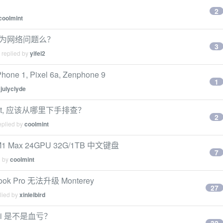
2
coolmint
是因为网络问题么？
3
 replied by
yifei2
, Pixel 6a, Zenphone 9
1
y
julyclyde
ast, 应该从哪里下手排查？
2
eplied by
coolmint
 Max 24GPU 32G/1TB 中文键盘
7
d by
coolmint
ok Pro 无法升级 Monterey
27
lied by
xinleibird
ini 是不是血亏？