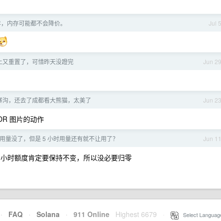
1 年，内存可能都不会降价。
Jul 
早上又重置了，可惜昨天没蹬完
Jun 2
寨沟，还去了成都看大熊猫，太美了
Jun 2
HDR 图片的动作
 1 周用量没了，但是 5 小时用量还有就不让用了？
Jun 1
，5 小时额度肯定要保持不变，所以没必要归零
·
FAQ
·
Solana
·
911 Online
Highest 6679
·
Select Languag