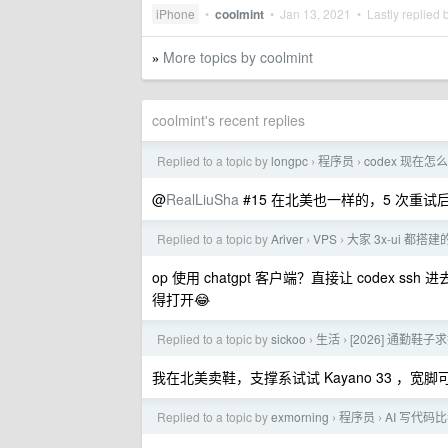
iPhone
•
coolmint
•
Jan 13, 2021
• Lastly replied 
More topics by coolmint
»
coolmint's recent replies
Replied to a topic by
longpc
程序员
codex 现在
›
›
@
RealLiuSha
#15 在北美也一样的，5 次重
Replied to a topic by
Ariver
VPS
大家 3x-ui 都搭
›
›
op 使用 chatgpt 客户端？直接让 codex
得打开😂
Replied to a topic by
sickoo
生活
[2026] 通勤鞋子
›
›
我在北美卖鞋，支撑系试试 Kayano 33 ，宽脚可
Replied to a topic by
exmorning
程序员
AI 写代
›
›