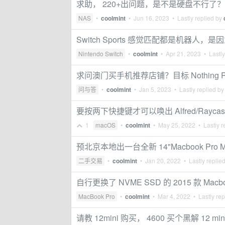
求助， 220+出问题，是不是硬盘不行了？
NAS
•
coolmint
•
Jun 16, 2023
• Lastly replied by
Switch Sports 感觉匹配都是机器人，
Nintendo Switch
•
coolmint
•
Apr 21, 2023
• Lastly
求问澳门买手机推荐店铺？目标 Nothing Phone 1
问与答
•
coolmint
•
Jan 5, 2023
• Lastly replied b
要按两下快捷键才可以唤出 Alfred/Rayc
1
macOS
•
coolmint
•
May 25, 2022
• Lastly r
预北京本地出一台全新 14"Macbook Pro M1
二手交易
•
coolmint
•
Jan 20, 2022
• Lastly replie
自行更换了 NVME SSD 的 2015 款 Macbo
MacBook Pro
•
coolmint
•
Mar 4, 2022
• Lastly rep
请教 12mini 购买， 4600 买个黑解 12 m