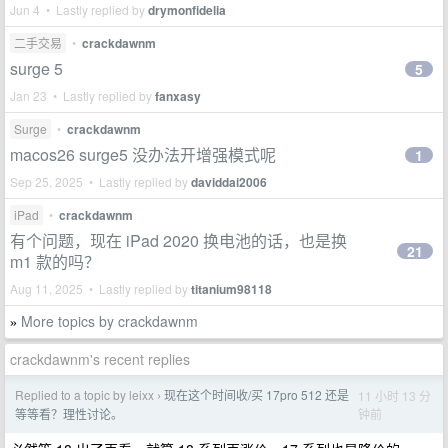
Jun 4 • Lastly replied by
drymonfidelia
二手交易
•
crackdawnm
surge 5
5
Jan 23 • Lastly replied by
fanxasy
Surge
•
crackdawnm
macos26 surge5 没办法开增强模式呢
1
Sep 25, 2025 • Lastly replied by
daviddai2006
iPad
•
crackdawnm
有个问题，现在 iPad 2020 换电池的话，也是换
21
m1 款的吗？
Aug 11, 2025 • Lastly replied by
titanium98118
More topics by crackdawnm
»
crackdawnm's recent replies
Replied to a topic by leixx
现在这个时间收/买 17pro 512 还是
11 小时 13 分
›
钟前
等等看？理性讨论。