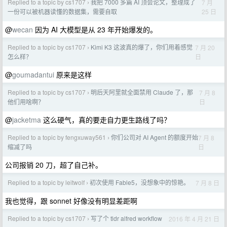
Replied to a topic by cs1707
我把 7000 多篇 AI 顶会论文，整理成了
7 月
›
25 日
一份可以被机器读懂的数据集，需要自取
@
wecan
因为 AI 大模型是从 23 年开始爆发的。
Replied to a topic by cs1707
Kimi K3 这波真的爆了，你们用着感觉
7 月 20
›
日
怎么样？
@
goumadantui
原来是这样
Replied to a topic by cs1707
明后天阿里就全面禁用 Claude 了，那
7 月 8
›
日
他们用啥啊？
@
jacketma
这么硬气，真的要走自力更生路线了吗？
Replied to a topic by fengxuway561
你们公司对 AI Agent 的额度开始
7 月 8
›
日
缩减了吗
公司报销 20 刀，超了自己补。
Replied to a topic by leitwolf
初次使用 Fable5，没想象中的惊艳。
7 月 8 日
›
我也觉得，跟 sonnet 好像没有明显差距啊
Replied to a topic by cs1707
写了个 tldr alfred workflow
2016 年 4 月 21 日
›