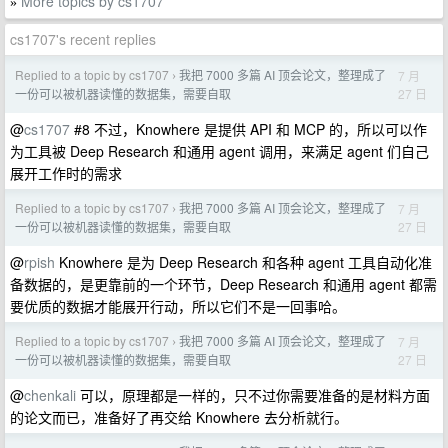
More topics by cs1707
»
cs1707's recent replies
Replied to a topic by cs1707
我把 7000 多篇 AI 顶会论文，整理成了
7 月
›
27 日
一份可以被机器读懂的数据集，需要自取
@
cs1707
#8 不过，Knowhere 是提供 API 和 MCP 的，所以可以作
为工具被 Deep Research 和通用 agent 调用，来满足 agent 们自己
展开工作时的需求
Replied to a topic by cs1707
我把 7000 多篇 AI 顶会论文，整理成了
7 月
›
27 日
一份可以被机器读懂的数据集，需要自取
@
rpish
Knowhere 是为 Deep Research 和各种 agent 工具自动化准
备数据的，是更靠前的一个环节，Deep Research 和通用 agent 都需
要优质的数据才能展开行动，所以它们不是一回事哈。
Replied to a topic by cs1707
我把 7000 多篇 AI 顶会论文，整理成了
7 月
›
27 日
一份可以被机器读懂的数据集，需要自取
@
chenkali
可以，原理都是一样的，只不过你需要准备的是材料方面
的论文而已，准备好了再交给 Knowhere 去分析就行。