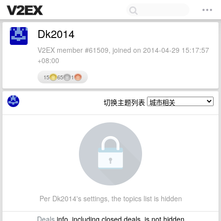
Dk2014
V2EX member #61509, joined on 2014-04-29 15:17:57
+08:00
15
65
1
切换主题列表
Per Dk2014's settings, the topics list is hidden
Deals
info, including closed deals, is not hidden