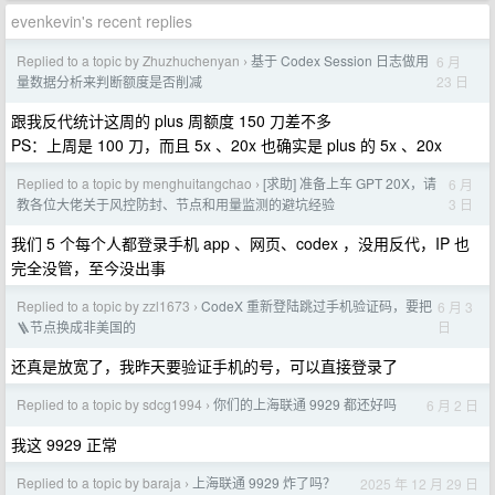
evenkevin's recent replies
Replied to a topic by Zhuzhuchenyan
基于 Codex Session 日志做用
6 月
›
23 日
量数据分析来判断额度是否削减
跟我反代统计这周的 plus 周额度 150 刀差不多
PS：上周是 100 刀，而且 5x 、20x 也确实是 plus 的 5x 、20x
Replied to a topic by menghuitangchao
[求助] 准备上车 GPT 20X，请
6 月
›
3 日
教各位大佬关于风控防封、节点和用量监测的避坑经验
我们 5 个每个人都登录手机 app 、网页、codex ，没用反代，IP 也
完全没管，至今没出事
Replied to a topic by zzl1673
CodeX 重新登陆跳过手机验证码，要把
6 月 3
›
日
🪜节点换成非美国的
还真是放宽了，我昨天要验证手机的号，可以直接登录了
Replied to a topic by sdcg1994
你们的上海联通 9929 都还好吗
6 月 2 日
›
我这 9929 正常
Replied to a topic by baraja
上海联通 9929 炸了吗？
2025 年 12 月 29 日
›