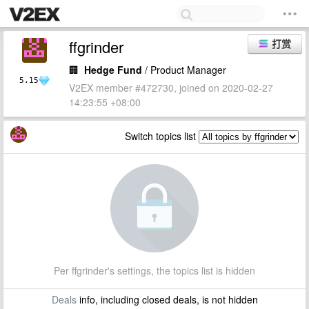
ffgrinder
打赏
🏢
Hedge Fund
/ Product Manager
5.15
V2EX member #472730, joined on 2020-02-27
14:23:55 +08:00
Switch topics list
Per ffgrinder's settings, the topics list is hidden
Deals
info, including closed deals, is not hidden