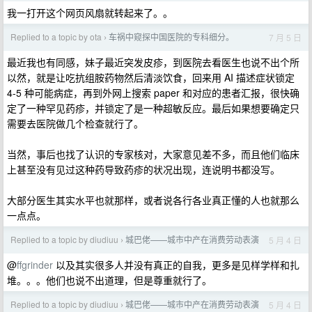
我一打开这个网页风扇就转起来了。。
Replied to a topic by ota
车祸中窥探中国医院的专科细分。
7 月 5 日
›
最近我也有同感，妹子最近突发皮疹，到医院去看医生也说不出个所
以然，就是让吃抗组胺药物然后清淡饮食，回来用 AI 描述症状锁定
4-5 种可能病症，再到外网上搜索 paper 和对应的患者汇报，很快确
定了一种罕见药疹，并锁定了是一种超敏反应。最后如果想要确定只
需要去医院做几个检查就行了。
当然，事后也找了认识的专家核对，大家意见差不多，而且他们临床
上甚至没有见过这种药导致药疹的状况出现，连说明书都没写。
大部分医生其实水平也就那样，或者说各行各业真正懂的人也就那么
一点点。
Replied to a topic by diudiuu
城巴佬——城市中产在消费劳动表演
5 月 4 日
›
@
ffgrinder
以及其实很多人并没有真正的自我，更多是见样学样和扎
堆。。。他们也说不出道理，但是尊重就行了。
Replied to a topic by diudiuu
城巴佬——城市中产在消费劳动表演
5 月 4 日
›