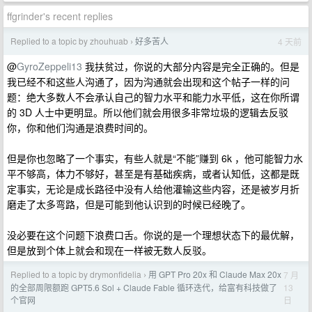
ffgrinder's recent replies
Replied to a topic by zhouhuab
好多苦人
4 天前
›
@
GyroZeppeli13
我扶贫过，你说的大部分内容是完全正确的。但是
我已经不和这些人沟通了，因为沟通就会出现和这个帖子一样的问
题：绝大多数人不会承认自己的智力水平和能力水平低，这在你所谓
的 3D 人士中更明显。所以他们就会用很多非常垃圾的逻辑去反驳
你，你和他们沟通是浪费时间的。
但是你也忽略了一个事实，有些人就是“不能”赚到 6k ，他可能智力水
平不够高，体力不够好，甚至是有基础疾病，或者认知低，这都是既
定事实，无论是成长路径中没有人给他灌输这些内容，还是被岁月折
磨走了太多弯路，但是可能到他认识到的时候已经晚了。
没必要在这个问题下浪费口舌。你说的是一个理想状态下的最优解，
但是放到个体上就会和现在一样被无数人反驳。
Replied to a topic by drymonfidelia
用 GPT Pro 20x 和 Claude Max 20x
7 月
›
13
的全部周限额跑 GPT5.6 Sol + Claude Fable 循环迭代，给富有科技做了
日
个官网