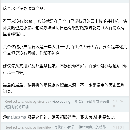
这个水平没办法管产品。
看下来没有 beta ，应该就是在几个自己觉得好的票上梭哈并挂机，估
计买的也是小票。也没办法证明自己有很好的择时能力（大行情没有
显著弹性）。
几个亿的小产品要么是一年大几十~几百个点大开大合，要么是年化几
个点但是没有回撤，你都不符合。
建议先从亲朋好友那里拿钱吧，不是说你不好，而是你没办法证明 [你
可以一直好] 。
最后的最后，私募拼的是稳定的资金来源，不一定是稳定的历史盈利
记录。
Replied to a topic by vicalloy
vibe coding 可能会让传统开发语言变
2 月 24
›
日
成新时代的汇编
@
malusama
都是这样的，消灭初级选手。我认为 AI 也是如此。
Replied to a topic by jianglibo
写代码不再是一种严肃意义的技能，
2 月 21
›