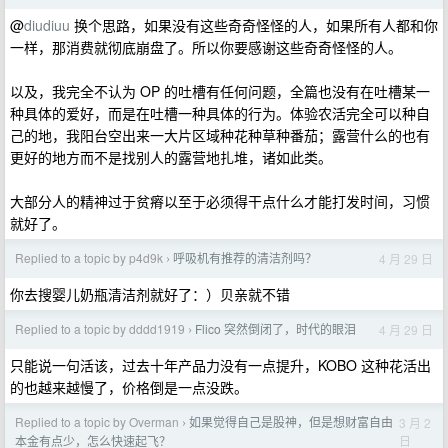
@
diudiuu
换个思路，如果没有这些奇奇怪怪的人，如果所有人都和你
一样，那消费就彻底崩盘了。所以你要感谢这些奇奇怪怪的人。
以及，我完全不认为 OP 的吐槽有任何问题，全篇也没有在吐槽某一
种具体的爱好，而是在吐槽一种具体的行为。体验农活完全可以种自
己的地，我阳台空出来一大片区域种花种草种番茄；露营什么的也有
更好的地方而不是找别人的露营地扎堆，诸如此类。
大部分人的精神过于贫瘠以至于必须得干点什么才能打发时间，习惯
就好了。
Replied to a topic by p4d9k
呼吸机有推荐的清洁剂吗？
4 月 29 日
›
你去搜婴儿奶瓶清洁剂就好了：）贝亲就不错
Replied to a topic by dddd1919
Flico 突然倒闭了，时代的眼泪
4 月 29 日
›
只能说一句活该，过去十年产品力没有一点提升，KOBO 这种花活出
的也越来越慢了，价格倒是一点没跌。
Replied to a topic by Overman
如果觉得自己是股神，但是想财富自由
3 月 2
›
日
本金有点少，怎么快速起飞？