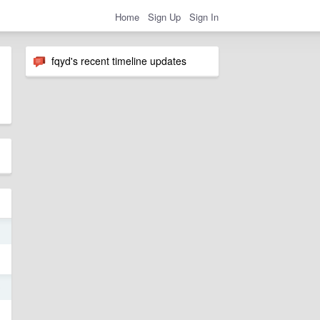
Home
Sign Up
Sign In
fqyd's recent timeline updates
3
9