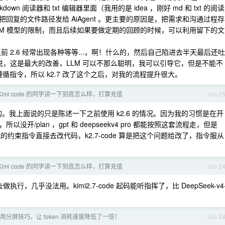
n 阅读器和 txt 编辑器里面（我用的是 idea ，刚好 md 和 txt 的阅读
复的文件路径发给 AiAgent 。更主要的原因是，把需求和沟通过程存
、LLM 模型的限制，而且后续如果要做定期的回顾的时候，可以利用留下的文
，之前 2.6 经常出现各种等等...，啊！什么的，然后自己陷进去半天最后还吐
说，这是最大的改善，LLM 可以不那么聪明，我可以引导它，但是不能不
遵循指令，所以 k2.7 改了这个之后，对我的流程提升很大。
Kimi code 的同学讲一下到底怎么样，打算充值
Jun 2
T 5.5 的。我上面说的只是陈述一下之前使用 k2.6 的情况。因为我的习惯是在开
/plan ，gpt 和 deepseekv4 pro 都能按照这套流程走，但是
的约束指令直接去改代码，k2.7-code 算是把这个问题给改了，指令服从
Kimi code 的同学讲一下到底怎么样，打算充值
Jun 2
行，几乎没法用。kimi2.7-code 起码能听指挥了，比 DeepSeek-v4
用分屏技巧，让 token 消耗速度降低了一倍！
Jun 2