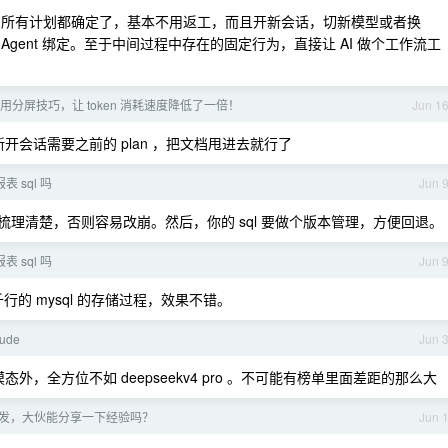
所有计划都确定了，基本不用返工，而且开新会话，切新模型或者换
 Agent 绑定。至于中间过程中存在的固定行为，直接让 AI 做个工作流工
用分屏技巧，让 token 消耗速度降低了一倍！
Jun 1
新开会话需要之前的 plan ，把文档甩进去就行了
表 sql 吗
Jun 
务梳理清楚，否则容易改崩。然后，你的 sql 要做个版本管理，方便回退。
表 sql 吗
Jun 
上千行的 mysql 的存储过程，效果不错。
ude
Jun 
态外，全方位不如 deepseekv4 pro 。不可能有榜单里面差距的那么大
生开发，大伙能分享一下经验吗？
Jun 