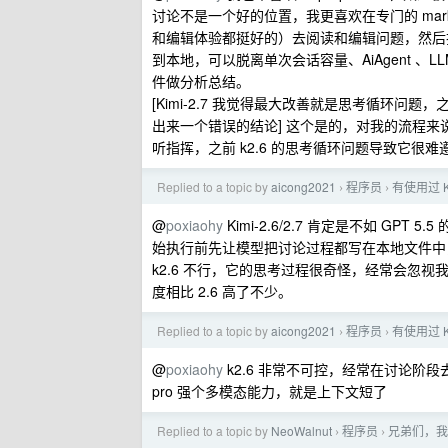
讨论不是一个好的位置，我更喜欢在专门的 markdow
和编辑体验都挺好的）去阅读和编辑问题，然后把回
到本地，可以脱离单次会话容量、AiAgent 
件做分析总结。
[Kimi-2.7 我觉得最大改善就是思考循环问题
出来一个错误的结论] 这个是的，对我的流程来
听指挥，之前 k2.6 的思考循环问题导致它很难
Replied to a topic by
aicong2021
程序员
有使用过 
›
›
@
poxiaohy
Kimi-2.6/2.7 肯定是不如 GP
始执行前先让模型把讨论过程都写在本地文件中，所以没开
k2.6 不行，它的思考过程很奇怪，经常会忽视我
度相比 2.6 高了不少。
Replied to a topic by
aicong2021
程序员
有使用过 
›
›
@
poxiaohy
k2.6 非常不可控，经常在讨论阶段去做执
pro 强个多模态能力，就是上下文短了
Replied to a topic by
NeoWalnut
程序员
兄弟们，我
›
›