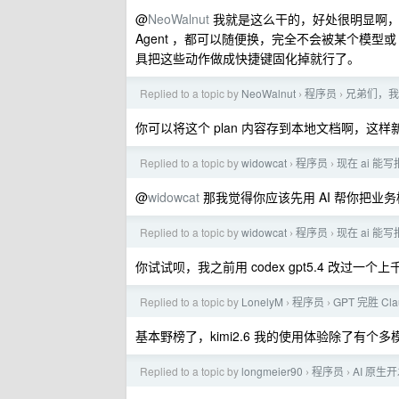
@
NeoWalnut
我就是这么干的，好处很明显啊，
Agent ，都可以随便换，完全不会被某个模型或
具把这些动作做成快捷键固化掉就行了。
Replied to a topic by
NeoWalnut
程序员
兄弟们，我
›
›
你可以将这个 plan 内容存到本地文档啊，这样
Replied to a topic by
widowcat
程序员
现在 ai 能写报
›
›
@
widowcat
那我觉得你应该先用 AI 帮你把业
Replied to a topic by
widowcat
程序员
现在 ai 能写报
›
›
你试试呗，我之前用 codex gpt5.4 改过一个
Replied to a topic by
LonelyM
程序员
GPT 完胜 Cla
›
›
基本野榜了，kimi2.6 我的使用体验除了有个多模
Replied to a topic by
longmeier90
程序员
AI 原
›
›