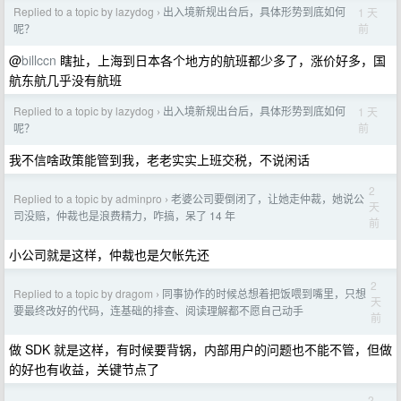
Replied to a topic by lazydog
出入境新规出台后，具体形势到底如何
1 天
›
前
呢？
@
billccn
瞎扯，上海到日本各个地方的航班都少多了，涨价好多，国
航东航几乎没有航班
Replied to a topic by lazydog
出入境新规出台后，具体形势到底如何
1 天
›
前
呢？
我不信啥政策能管到我，老老实实上班交税，不说闲话
2
Replied to a topic by adminpro
老婆公司要倒闭了，让她走仲裁，她说公
›
天
司没赔，仲裁也是浪费精力，咋搞，呆了 14 年
前
小公司就是这样，仲裁也是欠帐先还
2
Replied to a topic by dragom
同事协作的时候总想着把饭喂到嘴里，只想
›
天
要最终改好的代码，连基础的排查、阅读理解都不愿自己动手
前
做 SDK 就是这样，有时候要背锅，内部用户的问题也不能不管，但做
的好也有收益，关键节点了
2