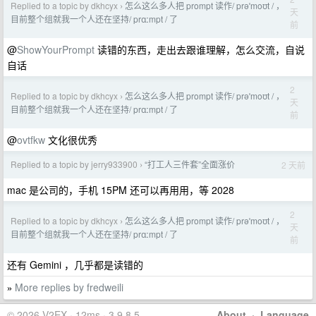
Replied to a topic by dkhcyx
怎么这么多人把 prompt 读作/ prəˈmoʊt / ，
›
天
目前整个组就我一个人还在坚持/ prɑːmpt / 了
前
@
ShowYourPrompt
读错的东西，走出去跟谁理解，怎么交流，自说
自话
2
Replied to a topic by dkhcyx
怎么这么多人把 prompt 读作/ prəˈmoʊt / ，
›
天
目前整个组就我一个人还在坚持/ prɑːmpt / 了
前
@
ovtfkw
文化很优秀
Replied to a topic by jerry933900
“打工人三件套”全面涨价
2 天前
›
mac 是公司的，手机 15PM 还可以再用用，等 2028
2
Replied to a topic by dkhcyx
怎么这么多人把 prompt 读作/ prəˈmoʊt / ，
›
天
目前整个组就我一个人还在坚持/ prɑːmpt / 了
前
还有 Gemini ，几乎都是读错的
More replies by fredweili
»
© 2026 V2EX · 12ms · 3.9.8.5
About
·
Language