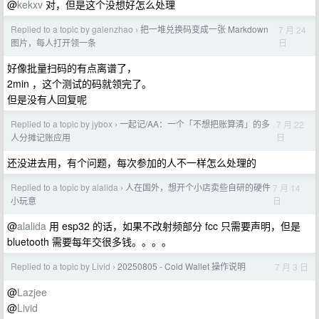
@
kekxv
对，但是这个没想好怎么处理
Replied to a topic by galenzhao
把一堆兑换码变成一张 Markdown
7 月 24
›
日
图片，每人打开领一条
好像批量扫码的有点离谱了，
2min ，这个测试的码就领完了。
但是没有人回复呢
Replied to a topic by jybox
一起记/AA：一个「不想把账算清」的多
7 月 22
›
日
人分摊记账应用
还没进去用，有个问题，每次参加的人不一样怎么处理的
Replied to a topic by alalida
人在国外，想开个小店卖些自研的硬件
7 月 14
›
日
小玩意
@
alalida
用 esp32 的话，如果不改射频部分 fcc 只需要声明，但是
bluetooth 需要每年交很多钱。。。。
Replied to a topic by Livid
20250805 - Cold Wallet 操作说明
7 月 3 日
›
@
Lazjee
@
Livid