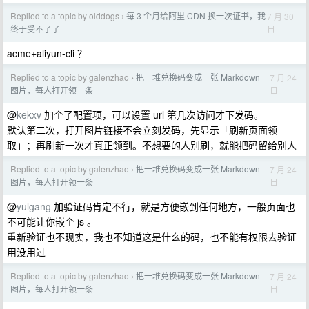
Replied to a topic by olddogs
每 3 个月给阿里 CDN 换一次证书，我
7 月 30
›
日
终于受不了了
acme+aliyun-cli ？
Replied to a topic by galenzhao
把一堆兑换码变成一张 Markdown
7 月 24
›
日
图片，每人打开领一条
@
kekxv
加个了配置项，可以设置 url 第几次访问才下发码。
默认第二次，打开图片链接不会立刻发码，先显示「刷新页面领
取」；再刷新一次才真正领到。不想要的人别刷，就能把码留给别人
Replied to a topic by galenzhao
把一堆兑换码变成一张 Markdown
7 月 24
›
日
图片，每人打开领一条
@
yulgang
加验证码肯定不行，就是方便嵌到任何地方，一般页面也
不可能让你嵌个 js 。
重新验证也不现实，我也不知道这是什么的码，也不能有权限去验证
用没用过
Replied to a topic by galenzhao
把一堆兑换码变成一张 Markdown
7 月 24
›
日
图片，每人打开领一条