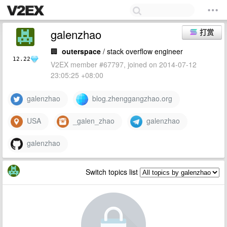
galenzhao
打赏
🏢
outerspace
/ stack overflow engineer
12.22
V2EX member #67797, joined on 2014-07-12
23:05:25 +08:00
galenzhao
blog.zhenggangzhao.org
USA
_galen_zhao
galenzhao
galenzhao
Switch topics list