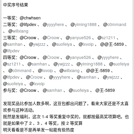
中奖序号结果
一等奖：@chwhsen
二等奖：@lifpdev 、 @
yyyyhere
、 @
yiming1888
、 @
c0mmand
、 @
willxiang
三等奖：@Croow 、 @
Croow
、 @
yanyue526
、 @
sz1211
、
@
samhan
、 @
ywjzzz
、 @
suofeiya
、 @
lxvoip
、 @@王-5859 、
@
lifpdev
四等奖：@Croow 、 @
Croow
、 @
yanyue526
、 @
yyyyhere
、
@
sz1211
、 @
samhan
、 @
ywjzzz
、 @
yiming1888
、 @
suofeiya
、 @
c0mmand
、 @
lxvoip
、 @
willxiang
、 @@王-5859 、
@
lifpdev
、 @
Croow
、 @
yyyyhere
、 @
samhan
、 @
ywjzzz
、
@
suofeiya
、 @
lxvoip
参与奖：@Croow 、 @
samhan
、 @
suofeiya
、 @王-5859
发现奖品比参加人数多啊，这豆包都出问题了，看来大家还是不太喜
欢参与这种活动。
既然是发福利，这次 1-4 等奖重复中奖的，就都按最高奖项算吧。也
就是如果中了 2 、3 、4 等奖，按 2 等奖算
明天看看是不是再单发一帖能有些热度