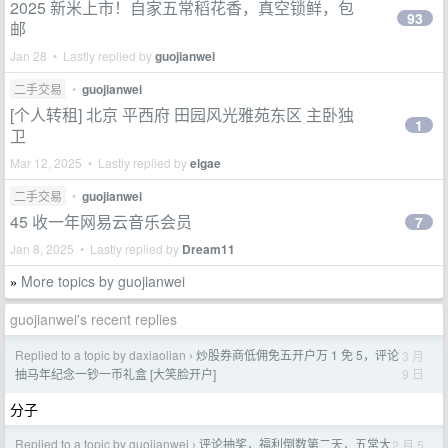
2025 新米上市！自家五常稻花香，真空锁鲜，包
93
邮
Jan 28 • Lastly replied by
guojianwei
二手交易
•
guojianwei
[个人转租] 北京 平西府 田园风光雅苑东区 主卧独
1
卫
Mar 12, 2025 • Lastly replied by
elgae
二手交易
•
guojianwei
45 收一年网易云音乐会员
7
Jan 8, 2025 • Lastly replied by
Dream11
More topics by guojianwei
»
guojianwei's recent replies
Replied to a topic by daxiaolian
炒股券商低佣免五开户万 1 免 5，评论
3 月
›
9 日
抽马年纪念一钞一币礼盒 [大笑脸开户]
分子
Replied to a topic by guojianwei
评论抽奖，福利倒数第二天，五常大
2 月 5
›