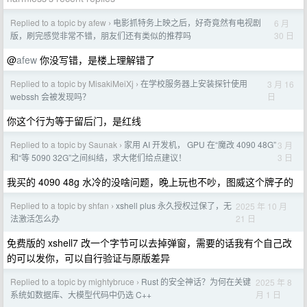
Replied to a topic by afew
电影抓特务上映之后，好奇竟然有电视剧
6 月
›
30 日
版，刷完感觉非常不错，朋友们还有类似的推荐吗
@
afew
你没写错，是楼上理解错了
Replied to a topic by MisakiMeiXj
在学校服务器上安装探针使用
3 月 16
›
日
webssh 会被发现吗？
你这个行为等于留后门，是红线
Replied to a topic by Saunak
家用 AI 开发机， GPU 在“魔改 4090 48G”
3 月
›
3 日
和“等 5090 32G”之间纠结，求大佬们给点建议！
我买的 4090 48g 水冷的没啥问题，晚上玩也不吵，图威这个牌子的
Replied to a topic by shfan
xshell plus 永久授权过保了，无
2025 年 10 月
›
21 日
法激活怎么办
免费版的 xshell7 改一个字节可以去掉弹窗，需要的话我有个自己改
的可以发你，可以自行验证与原版差异
Replied to a topic by mightybruce
Rust 的安全神话？为何在关键
2025 年 8
›
月 1 日
系统如数据库、大模型代码中仍选 C++