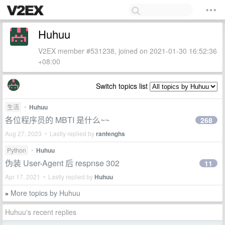
Huhuu
V2EX member #531238, joined on 2021-01-30 16:52:36
+08:00
Switch topics list
生活
•
Huhuu
各位程序员的 MBTI 是什么~~
268
Aug 27, 2023 • Lastly replied by
ranfenghs
Python
•
Huhuu
伪装 User-Agent 后 respnse 302
11
Apr 17, 2021 • Lastly replied by
Huhuu
More topics by Huhuu
»
Huhuu's recent replies