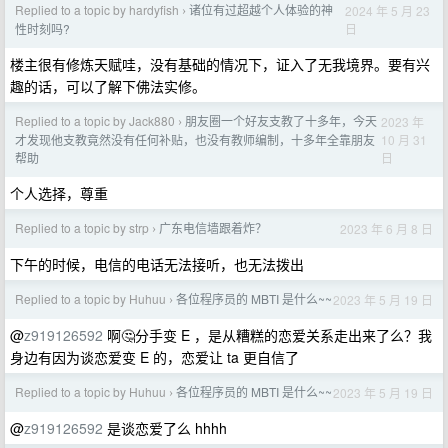
Replied to a topic by hardyfish
诸位有过超越个人体验的神
2024 年 5 月 23
›
日
性时刻吗?
楼主很有修炼天赋哇，没有基础的情况下，证入了无我境界。要有兴
趣的话，可以了解下佛法实修。
Replied to a topic by Jack880
朋友圈一个好友支教了十多年，今天
2023 年
›
10 月 31
才发现他支教竟然没有任何补贴，也没有教师编制，十多年全靠朋友
日
帮助
个人选择，尊重
Replied to a topic by strp
广东电信墙跟着炸？
2023 年 6 月 8 日
›
下午的时候，电信的电话无法接听，也无法拨出
Replied to a topic by Huhuu
各位程序员的 MBTI 是什么~~
2023 年 5 月 19 日
›
@
z919126592
啊🤔分手变 E ，是从糟糕的恋爱关系走出来了么？我
身边有因为谈恋爱变 E 的，恋爱让 ta 更自信了
Replied to a topic by Huhuu
各位程序员的 MBTI 是什么~~
2023 年 5 月 19 日
›
@
z919126592
是谈恋爱了么 hhhh