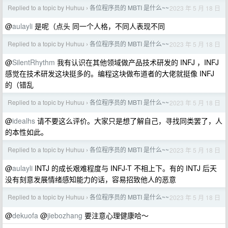
Replied to a topic by Huhuu
各位程序员的 MBTI 是什么~~
2023 年 5 月 18 日
›
@
aulayli
是呢（点头 同一个人格，不同人表现不同
Replied to a topic by Huhuu
各位程序员的 MBTI 是什么~~
2023 年 5 月 18 日
›
@
SilentRhythm
我有认识在其他领域做产品技术研发的 INFJ ，INFJ
感觉在技术研发这块挺多的。编程这块做布道者的大佬就挺像 INFJ
的（错乱
Replied to a topic by Huhuu
各位程序员的 MBTI 是什么~~
2023 年 5 月 18 日
›
@
idealhs
请不要这么评价。大家只是想了解自己，寻找同类罢了，人
的本性如此。
Replied to a topic by Huhuu
各位程序员的 MBTI 是什么~~
2023 年 5 月 18 日
›
@
aulayli
INTJ 的成长艰难程度与 INFJ-T 不相上下。有的 INTJ 后天
没有刻意发展情绪感知能力的话，容易招致他人的恶意
Replied to a topic by Huhuu
各位程序员的 MBTI 是什么~~
2023 年 5 月 18 日
›
@
dekuofa
@
jiebozhang
要注意心理健康哈～