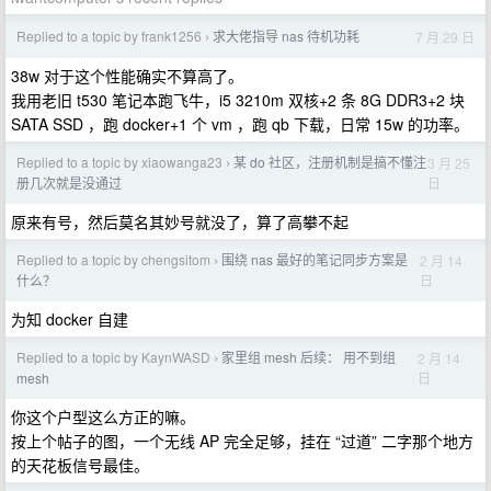
Replied to a topic by frank1256
求大佬指导 nas 待机功耗
7 月 29 日
›
38w 对于这个性能确实不算高了。
我用老旧 t530 笔记本跑飞牛，i5 3210m 双核+2 条 8G DDR3+2 块
SATA SSD ，跑 docker+1 个 vm ，跑 qb 下载，日常 15w 的功率。
Replied to a topic by xiaowanga23
某 do 社区，注册机制是搞不懂注
3 月 25
›
日
册几次就是没通过
原来有号，然后莫名其妙号就没了，算了高攀不起
Replied to a topic by chengsitom
围绕 nas 最好的笔记同步方案是
2 月 14
›
日
什么？
为知 docker 自建
Replied to a topic by KaynWASD
家里组 mesh 后续： 用不到组
2 月 14
›
日
mesh
你这个户型这么方正的嘛。
按上个帖子的图，一个无线 AP 完全足够，挂在 “过道” 二字那个地方
的天花板信号最佳。