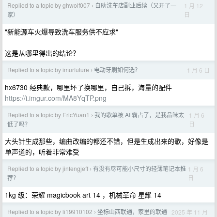
Replied to a topic by ghwolf007
自助洗车店副业后续（又开了一
1 月 12
›
日
家）
"新能源车火爆导致洗车服务供不应求"
这是从哪里得出的结论？
Replied to a topic by imurfuture
电动牙刷如何选？
1 月 6 日
›
hx6730 经典款，哪里坏了换哪里，自己拆，海量的配件
https://i.imgur.com/MA8YqTP.png
Replied to a topic by EricYuan1
我的歌单被 AI 霸占了，是我品味太
1 月 6
›
日
低了吗？
大头针生成那些，编曲改编的都还不错，但是生成出来的歌，好像是
单声道的，听着非常难受
Replied to a topic by jinfengjeff
有没有尽可能小尺寸的轻薄笔记本推
1 月 6
›
日
荐？
1kg 级：荣耀 magicbook art 14 ，机械革命 星耀 14
Replied to a topic by li19910102
坐标山西联通，家里的联通
2025 年 11 月
›