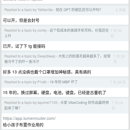
Replied to a topic by YaNanGe
现在 GPT 的玻区还可以开吗？
4 天前
›
可以开，但是会封号
Replied to a topic by conky
这个低成本的美国手机号码，价值还在
7 月 30
›
日
上升
已开，试了下 tg 能接码
Replied to a topic by DeepSIeep
大街上的脸基尼越来越多了。经常
7 月 29
›
日
被冷不丁的吓一身冷汗
好多 13 点没病也戴个口罩增加神秘感，真有病的
Replied to a topic by P1ath
19 年的 MBP 坏了
7 月 28 日
›
15 年的，换过屏幕，硬盘，电池，键盘，已经是古董机了
Replied to a topic by squirrel7105
大家 VibeCoding 的作品最终用
7 月 24
›
日
起来了嘛？
https://app.lumenrouter.com/
给小孩子布置作业用的