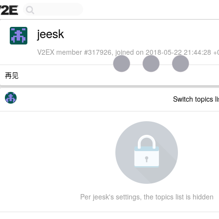
jeesk
V2EX member #317926, joined on 2018-05-22 21:44:28 +
再见
Switch topics l
Per jeesk's settings, the topics list is hidden