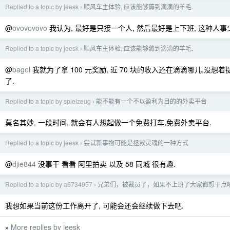
Replied to a topic by jeesk
顺风车主体验, 应该能够薅到滴滴的羊毛.
›
@
ovovovovo
我认为, 最好是只接一个人, 然后最好是上下班, 这种人事
Replied to a topic by jeesk
顺风车主体验, 应该能够薅到滴滴的羊毛.
›
@
bagel
我就为了拿 100 元奖励, 近 70 块的收入还在滴滴哪儿,没想着
了.
Replied to a topic by spielzeug
能不能有一个不以盈利为目的的外卖平台
›
莫名其妙, 一段时间, 就会有人想起做一个免费打车,免费外卖平台.
Replied to a topic by jeesk
尝试新事物可能是拯救灵魂的一种方式
›
@
djie844
没事干 看看 阿里拍卖 以及 58 同城 很有趣.
Replied to a topic by a6734957
兄弟们，被裁员了，如果不上班了大家都想干点
›
我想如果当前这份工作离开了, 可能会还会继续做下去吧.
More replies by jeesk
»