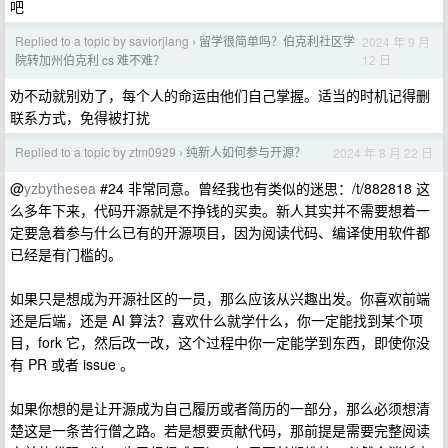
吧
Replied to a topic by saviorjiang
留学很简单吗？伯克利社区学
2024 年 9 月
›
12 日
院转加州伯克利 cs 难不难？
劝不动就别劝了，每个人的命运由他们自己掌握。适当的时机记得删
联系方式，免得被打扰
Replied to a topic by ztm0929
纯新人如何参与开源？
2024 年 8 月 22 日
›
@
yzbythesea
#24 非常同意。曾经我也有类似的迷思：/t/882818 这
么多年下来，代码开源就是不挣钱的买卖。新人其实并不需要想着一
定要急着参与什么已有的开源项目，因为阅读代码、编译使用软件都
已经是有门槛的。
如果只是想成为开源社区的一员，那么应该从兴趣出发。你喜欢前端
还是后端，还是 AI 算法？喜欢什么就学什么，你一定能找到某个项
目，fork 它，然后改一改，这个过程中你一定能学到东西，即使你没
有 PR 或者 issue 。
如果你想的是让开源成为自己履历或者简历的一部分，那么必须想清
楚这是一条苦行僧之路。若是想要贡献代码，那前提是需要完整阅读