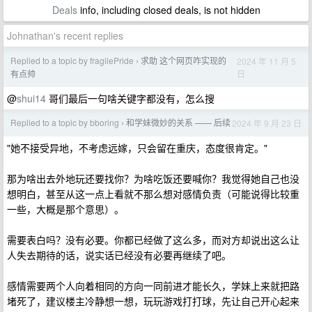
Deals
info, including closed deals, is not hidden
Johnathan's recent replies
Replied to a topic by fragilePride
求助 这个网页咋实现的
2024 年 11 月 5
›
日
有点帅
@
shui14
哥们最后一句啥关键字都没有，怎么搜
Replied to a topic by bboring
和学妹微妙的关系 —— 后续
2024 年 9 月 23 日
›
"她不接受异地，不考虑远嫁，只会留在重庆，态度很肯定。"
那为啥出去外地玩还要找你？为啥吃饭还要喊你？我觉得她自己也没
想明白，甚至从这一点上看就不那么想对感情负责（可能说得比较重
一些，大概是那个意思）。
需要表白吗？没有必要。你都已经做了这么多，而对方却说出这么让
人失去期待的话，说实话已经没有必要再继续了吧。
感情需要两个人向着相同的方向一同前进才能长久，学妹上来就把路
堵死了，建议楼主冷静想一想，玩玩游戏打打球，先让自己开心起来