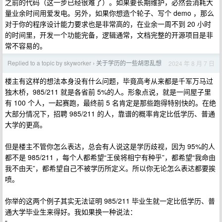
之前的代码（这一步已经很难了）。如果要长期维护，必然会消耗大
量业余时间用爱发电。另外，如果你想造个轮子、写个 demo ，那么
对于你的程序设计能力要求也是非常高的，在业余一周不到 20 小时
的时间里，开发一个功能完备，逻辑通常，文档完整的开源项目是非
常不容易的。
Replied to a topic by skyworker
关于学历的一些胡思乱想
2024 年 8 月 7 日
›
楼主有这样的想法本身没有什么问题，毕竟高考从来都是千军万马过
独木桥，985/211 就是各省前 5%的人。形象点说，就是一间屋子里
有 100 个人，一起赛跑，最终前 5 名肯定是那些跑得特别快的。在绝
大部分情况下，招聘 985/211 的人，靠谱的概率肯定比低学历、普通
大学的更高。
但是楼主不管你怎么表达，总会有人说这是学历歧视，因为 95%的人
都不是 985/211 ，每个人都希望“王侯将相宁有种乎”，都希望“我命由
我不由天”，都希望自己不被学历所定义。所以你无论怎么表达都要挨
喷。
你举的这两个例子其实无法证明 985/211 毕业生就一定比低学历、普
通大学毕业生来得好。我如果换一种说法：