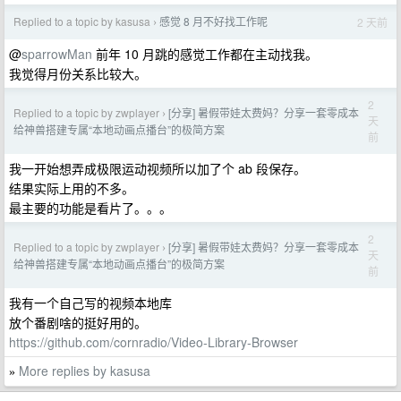
Replied to a topic by kasusa
感觉 8 月不好找工作呢
2 天前
›
@
sparrowMan
前年 10 月跳的感觉工作都在主动找我。
我觉得月份关系比较大。
2
Replied to a topic by zwplayer
[分享] 暑假带娃太费妈？分享一套零成本
›
天
给神兽搭建专属“本地动画点播台”的极简方案
前
我一开始想弄成极限运动视频所以加了个 ab 段保存。
结果实际上用的不多。
最主要的功能是看片了。。。
2
Replied to a topic by zwplayer
[分享] 暑假带娃太费妈？分享一套零成本
›
天
给神兽搭建专属“本地动画点播台”的极简方案
前
我有一个自己写的视频本地库
放个番剧啥的挺好用的。
https://github.com/cornradio/Video-Library-Browser
More replies by kasusa
»