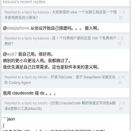
kasusa's recent replies
Replied to a topic by kasusa
大家更喜欢 vibe 一个长期工具还是一个随
1 天
›
前
手即用即丢的小脚本？
@
xlsepiphone
从协议开始自己搭建吗。。。 狠人啊。
Replied to a topic by kasusa
是 1 个付费用户更好还是 100 个免费用户
2 天
›
前
更好？
@
wu67
我自己用。很好用。
搞别的更小众更没人用。我都搞过了。
我优先满足自己日常需求。这也是软件本来的意义啊。
Replied to a topic by idoubi
开源 DSCode：基于 DeepSeek 深度优化
2 天
›
前
的 Coding Agent
我用 claudecode 接 ds 。。。
Replied to a topic by jmulro
[分享] ClaudeCode 糊的快速文字润色&翻
2 天
›
前
译&替换小工具(MacOS)
```json
{