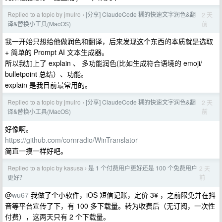
Replied to a topic by jmulro
[分享] ClaudeCode 糊的快速文字润色&翻
2 天
›
前
译&替换小工具(MacOS)
我一开始只想给他做润色和翻译，后来发现这个东西的本质就是选取
+ 简单的 Prompt AI 文本生成器。
所以我加上了 explain 、 多功能润色(比如生成符合语境的 emoji/
bulletpoint 总结）、功能。
explain 是我目前最常用的。
Replied to a topic by jmulro
[分享] ClaudeCode 糊的快速文字润色&翻
2 天
›
前
译&替换小工具(MacOS)
好像啊。
https://github.com/cornradio/WinTranslator
简直一摸一样好吧。
Replied to a topic by kasusa
是 1 个付费用户更好还是 100 个免费用户
2 天
›
前
更好？
@
wu67
我做了个小软件，iOS 短信记账，定价 3¥ ，之前限免并在抖
音等平台宣传了下，有 100 多下载量。转为收费后（无订阅，一次性
付费），这两天只有 2 个下载量。