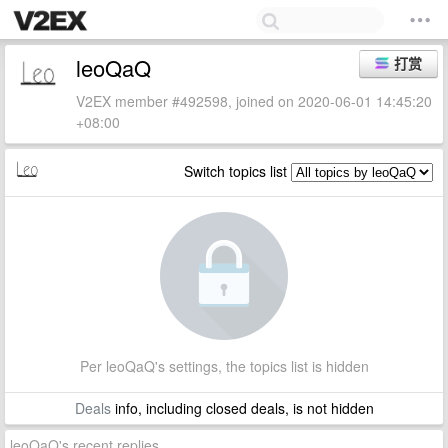
leoQaQ
打赏
V2EX member #492598, joined on 2020-06-01 14:45:20
+08:00
Switch topics list
Per leoQaQ's settings, the topics list is hidden
Deals
info, including closed deals, is not hidden
leoQaQ's recent replies