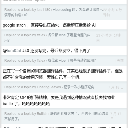
Replied to a topic by luis1180
vibe coding 时，怎么设计出自己
22 小时 4 分
›
钟前
满意的前端 UI？
google stitch ，直接导出压缩包，然后解压后丢给 AI
Replied to a topic by ffalex
各位都 vibe 了哪些有趣的应
23 小时 34 分钟
›
前
用？
@
feralCat
#40 还没写完，最近都没空，得下周了
Replied to a topic by ffalex
各位都 vibe 了哪些有趣的应用？
1 天前
›
正在写一个自用的浏览器翻译插件，其实已经很多翻译插件了，但是
都不符合我的使用习惯，索性自己写一个吧。
Replied to a topic by FloatingLeaves
记录一次小程序逆向
7 月 18 日
›
非常肯定 OP 的折腾精神。要是我遇到这种情况就直接去找物业
battle 了，哈哈哈哈哈哈哈
Replied to a topic by Bullish
联通新套餐太爽了，再也不用担心流量
7 月 17
›
日
不够用了。