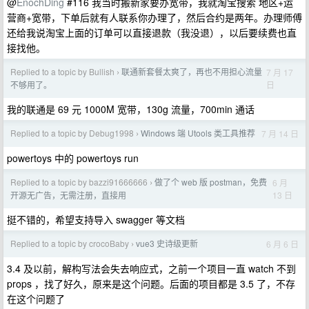
@
EnochDing
#116 我当时搬新家要办宽带，我就淘宝搜索 地区+运
营商+宽带，下单后就有人联系你办理了，然后合约是两年。办理师傅
还给我说淘宝上面的订单可以直接退款（我没退），以后要续费也直
接找他。
Replied to a topic by Bullish
联通新套餐太爽了，再也不用担心流量
7 月 17
›
日
不够用了。
我的联通是 69 元 1000M 宽带，130g 流量，700min 通话
Replied to a topic by Debug1998
Windows 端 Utools 类工具推荐
7 月 14 日
›
powertoys 中的 powertoys run
Replied to a topic by bazzi91666666
做了个 web 版 postman，免费
6 月
›
13 日
开源无广告，无需注册，直接用
挺不错的，希望支持导入 swagger 等文档
Replied to a topic by crocoBaby
vue3 史诗级更新
6 月 6 日
›
3.4 及以前，解构写法会失去响应式，之前一个项目一直 watch 不到
props ，找了好久，原来是这个问题。后面的项目都是 3.5 了，不存
在这个问题了