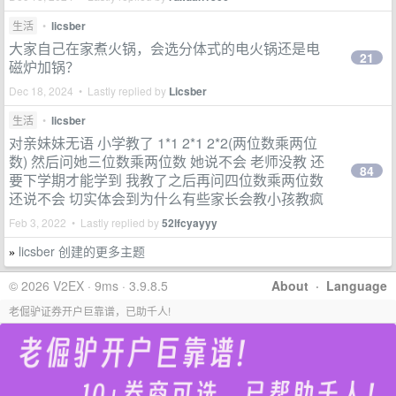
生活
•
licsber
大家自己在家煮火锅，会选分体式的电火锅还是电
21
磁炉加锅？
Dec 18, 2024 • Lastly replied by
Licsber
生活
•
licsber
对亲妹妹无语 小学教了 1*1 2*1 2*2(两位数乘两位
数) 然后问她三位数乘两位数 她说不会 老师没教 还
84
要下学期才能学到 我教了之后再问四位数乘两位数
还说不会 切实体会到为什么有些家长会教小孩教疯
Feb 3, 2022 • Lastly replied by
52lfcyayyy
licsber 创建的更多主题
»
© 2026 V2EX · 9ms · 3.9.8.5
About
·
Language
老倔驴证券开户巨靠谱，已助千人!