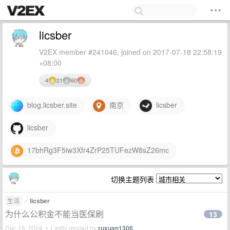
licsber
V2EX member #241046, joined on 2017-07-18 22:58:19
+08:00
4
21
60
blog.licsber.site
南京
licsber
licsber
17bhRg3F5iw3Xfr4ZrP25TUFezW8sZ26mc
切换主题列表
生活
•
licsber
为什么公积金不能当医保刷
13
Dec 18, 2024 • Lastly replied by
ruxuan1306