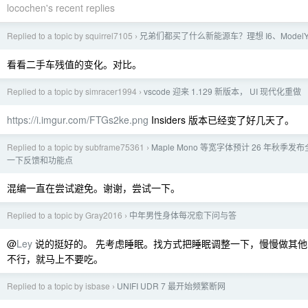
locochen's recent replies
Replied to a topic by squirrel7105
兄弟们都买了什么新能源车？理想 I6、Model
›
看看二手车残值的变化。对比。
Replied to a topic by simracer1994
vscode 迎来 1.129 新版本， UI 现代化重做
›
https://i.imgur.com/FTGs2ke.png
Insiders 版本已经变了好几天了。
Replied to a topic by subframe75361
Maple Mono 等宽字体预计 26 年秋季
›
一下反馈和功能点
混编一直在尝试避免。谢谢，尝试一下。
Replied to a topic by Gray2016
中年男性身体每况愈下问与答
›
@
Ley
说的挺好的。 先考虑睡眠。找方式把睡眠调整一下，慢慢做其
不行，就马上不要吃。
Replied to a topic by isbase
UNIFI UDR 7 最开始频繁断网
›