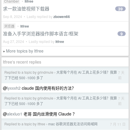
Chamber
•
ltfree
求一款油管视频下载器
39
Sep 8, 2024 • Lastly replied by
zbowen66
浏览器
•
ltfree
准备入手学浏览器操作脚本语言/框架
9
Aug 27, 2024 • Lastly replied by
ltfree
More topics by ltfree
»
ltfree's recent replies
Replied to a topic by grindmule
大家每个月在 AI 工具上花多少钱？我算
7 天
›
前
了下已经 500 -1000 多了
@
lyxxxh2
claude 国内使用有好的方法？
Replied to a topic by grindmule
大家每个月在 AI 工具上花多少钱？我算
7 天
›
前
了下已经 500 -1000 多了
@
alexluo1
老哥 国内丝滑使用 Claude ？
Replied to a topic by ltfree
mac 谷歌浏览器无法访问局域网
7 月 11 日
›