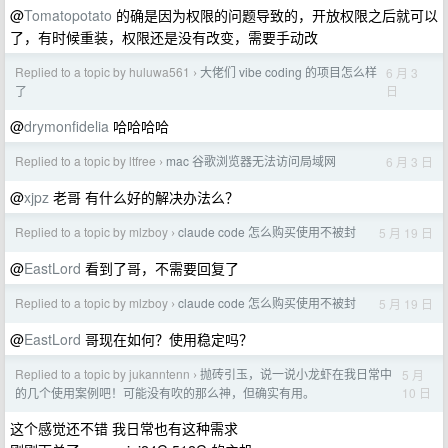
@
Tomatopotato
的确是因为权限的问题导致的，开放权限之后就可以
了，有时候重装，权限还是没有改变，需要手动改
Replied to a topic by huluwa561
大佬们 vibe coding 的项目怎么样
6 月 3
›
日
了
@
drymonfidelia
哈哈哈哈
Replied to a topic by ltfree
mac 谷歌浏览器无法访问局域网
6 月 3 日
›
@
xjpz
老哥 有什么好的解决办法么？
Replied to a topic by mlzboy
claude code 怎么购买使用不被封
5 月 19 日
›
@
EastLord
看到了哥，不需要回复了
Replied to a topic by mlzboy
claude code 怎么购买使用不被封
5 月 19 日
›
@
EastLord
哥现在如何？使用稳定吗？
Replied to a topic by jukanntenn
抛砖引玉，说一说小龙虾在我日常中
5 月
›
10 日
的几个使用案例吧！可能没有吹的那么神，但确实有用。
这个感觉还不错 我日常也有这种需求