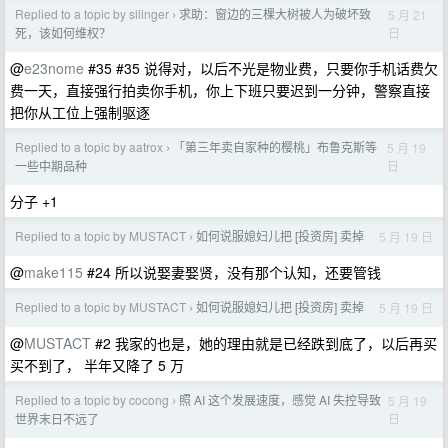
Replied to a topic by silinger
求助：窗边的三棵大树被人为破坏致
5 月 21
›
日
死，该如何维权？
@
e23nome
#35 #35 说得对，以后不光是物业费，只要你手机话费欠
费一天，直接强行拍卖你手机，你上下班只要迟到一分钟，警察直接
把你从工位上强制驱逐
Replied to a topic by aatrox
「第三年卖自家种的樱桃」布鲁克斯等
5 月 19
›
日
一些中期品种
分子 +1
Replied to a topic by MUSTACT
如何说服媳妇儿把 [投资房] 卖掉
5 月 19 日
›
@
make115
#24 所以说娶妻娶贤，没有那个认知，还要管钱
Replied to a topic by MUSTACT
如何说服媳妇儿把 [投资房] 卖掉
5 月 19 日
›
@
MUSTACT
#2 我家的也是，她的理由就是已经跌到底了，以后再买
买不到了， 半年又降了 5 万
Replied to a topic by cocong
照 AI 这个发展速度，感觉 AI 失控导致
5 月 19
›
日
世界末日不远了