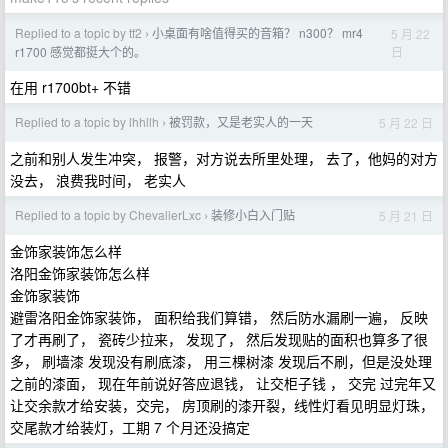
Replied to a topic by tf2
小桌面有啥值得买的音箱？ n300？ mr4
5 月 22
›
日
r1700 感觉都挺大个的。
在用 r1700bt+ 不错
Replied to a topic by lhhllh
被罚款，又是老实人的一天
5 月 22 日
›
之前和别人发生冲突， 报警，对方说去所里处理， 去了，他妈的对方
没去， 浪费我时间， 老实人
Replied to a topic by ChevalierLxc
装修小白入门贴
5 月 21 日
›
金饰家装饰怎么样
洛阳金饰家装饰怎么样
金饰家装饰
避雷洛阳金饰家装饰， 面积给我们算错， 然后防水漏刷一遍， 反映
了才再刷了， 瓷砖少拉来， 发现了， 然后发现贴的面积也算多了很
多， 刷墙漆 发现没有刷底漆， 用三棵树漆 发现后不刷，但是没处理
之前的漆面， 现在年前说好答应退钱， 让交柜子钱 ， 交完 过完年又
让交余款才给安装，交完， 房顶刷的漆开裂，线性灯看见明显灯珠，
交尾款才给装灯，工期 7 个月还没搞定