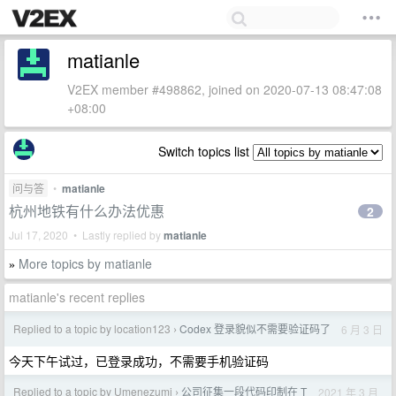
matianle
V2EX member #498862, joined on 2020-07-13 08:47:08
+08:00
Switch topics list
问与答
•
matianle
杭州地铁有什么办法优惠
2
Jul 17, 2020 • Lastly replied by
matianle
More topics by matianle
»
matianle's recent replies
Replied to a topic by location123
Codex 登录貌似不需要验证码了
6 月 3 日
›
今天下午试过，已登录成功，不需要手机验证码
Replied to a topic by Umenezumi
公司征集一段代码印制在 T
2021 年 3 月
›