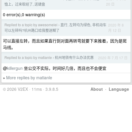
20 日
恤上，过来取经了, 送键盘
0 error(s),0 warning(s)
Replied to a topic by awesomelei
直行, 左转均为绿色, 非机动车
2020 年 8
›
月 12 日
可以左转吗?杭州路口给我整迷糊了
可以直接左转，而且如果直行到对面再转弯就要下来推着，因为是斑
马线。
Replied to a topic by matianle
杭州地铁有什么办法优惠
2020 年 7 月 17 日
›
@
killergun
坐公交不实际，时间好几倍，而且也不会便宜
More replies by matianle
»
© 2026 V2EX · 11ms · 3.9.8.5
About
·
Language