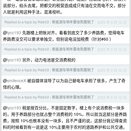
说部分，掐头去尾，把都交的税营造成成只有油在交而电不交，部分
人就是利用这种手法，混淆视听。
Replied to a topic by RIckV2
新能源车明年要收购置税了
2025 年 9 月 12 日
›
@
lycc193
先跟楼上把账对齐，看看到底交了多少养路费，觉得电车
养路费没交可以要求单独交，但别说电没加税费（针对#60 ）
Replied to a topic by RIckV2
新能源车明年要收购置税了
2025 年 9 月 12 日
›
@
lycc193
另外，动力电池是交消费税的
Replied to a topic by RIckV2
新能源车明年要收购置税了
2025 年 9 月 12 日
›
@
smilenceX
被自媒体误导了以为自己替电车承担了很多，产生了奇
怪的心理。
Replied to a topic by RIckV2
新能源车明年要收购置税了
2025 年 9 月 12 日
›
@
lycc193
税是按百分比，不是固定数字，楼上有个说消费税一块多
的，用于养路部分也就占整个消费税的 10%，所以就当这部分是养路
费，按照 10%也根本没有一块多，且不严谨的说，这部分我记得查资
料的时候看到有一说是这 10%主要用于农村的道路养护和公共交通，