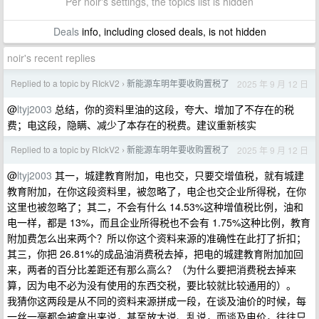
Per noir's settings, the topics list is hidden
Deals
info, including closed deals, is not hidden
noir's recent replies
Replied to a topic by RIckV2
新能源车明年要收购置税了
2025 年 9 月 12 日
›
@
ltyj2003
总结，你的资料里油的这段，夸大、增加了不存在的税
费；电这段，隐瞒、减少了本存在的税费。建议重新核实
Replied to a topic by RIckV2
新能源车明年要收购置税了
2025 年 9 月 12 日
›
@
ltyj2003
其一，城建教育附加，电也交，只要交增值税，就有城建
教育附加，在你这段资料里，被忽略了，电企也交企业所得税，在你
这里也被忽略了；其二，不会有什么 14.53%这种增值税比例，油和
电一样，都是 13%，而且企业所得税也不会有 1.75%这种比例，教育
附加费怎么出来两个？所以你这个资料来源的准确性在此打了折扣；
其三，你把 26.81%的成品油消费税去掉，把电的城建教育附加加回
来，两者的百分比差距还有那么高么？（为什么要把消费税去掉来
算，因为电不必为没有使用的东西交税，要比较就比较通用的）。
我猜你这两段是从不同的资料来源拼成一段，在谈及油价的时候，每
一丝一毫都会被拿出来说，甚至放大说、乱说，而谈及电价，往往只