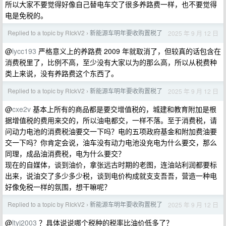
所以大家不要觉得好像自己替电车交了很多养路费一样，也不要觉得
电是免税的。
Replied to a topic by RIckV2
新能源车明年要收购置税了
2025 年 9 月 12 日
›
@
lycc193
严格意义上的养路费 2009 年就取消了，但较真的话包含在
消费税里了，比例不高，至少没有大家以为的那么高，所以从税费种
类上来说，没有养路费这个东西了。
Replied to a topic by RIckV2
新能源车明年要收购置税了
2025 年 9 月 12 日
›
@
cxe2v
基本上所有的商品都是要交增值税的，城建和教育附加是根
据增值税的费用来交的，所以油电都交，一样不落。至于消费税，请
问动力电池的消费税油要交一下吗？电的五项政府基金和附加费油要
交一下吗？你肯定会说，油车没有动力电池没充电为什么要交，那么
同理，成品油消费税，电为什么要交？
现在的自媒体，谈到油价，拿张远古时期的老图，连油站利润都要标
出来，说油交了多少多少税，谈到电价构成就支支吾吾，营造一种电
好像免税一样的氛围，想干嘛呢？
Replied to a topic by RIckV2
新能源车明年要收购置税了
2025 年 9 月 12 日
›
@
ltyj2003
？具体说说哪个税种的税率比油价低多了？