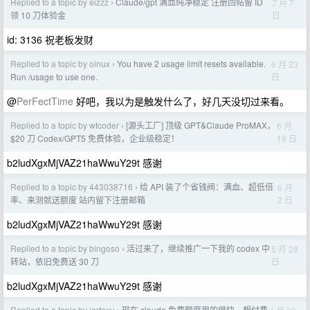
Replied to a topic by eizzz
Claude/gpt 满血纯净稳定 注册回帖留 ID
7 月 7
›
日
领 10 刀体验金
id: 3136 祝老板发财
Replied to a topic by oinux
You have 2 usage limit resets available.
6 月 23
›
日
Run /usage to use one.
@
PerFectTime
好吧，我以为是触发什么了，好几天没切过来看。
Replied to a topic by wtcoder
[源头工厂] 顶级 GPT&Claude ProMAX，
6 月
›
19 日
$20 刀 Codex/GPT5 免费体验，企业级稳定！
b2ludXgxMjVAZ21haWwuY29t 感谢
Replied to a topic by 443038716
给 API 装了个省钱阀：满血、超低倍
6 月
›
2 日
率、来测就送额度 站内留下注册邮箱
b2ludXgxMjVAZ21haWwuY29t 感谢
Replied to a topic by bingoso
活过来了，继续推广一下我的 codex 中
5 月 28
›
日
转站，依旧免费送 30 刀
b2ludXgxMjVAZ21haWwuY29t 感谢
Replied to a topic by jerfoxu
现在 claude 免费额度用的很快，想付费