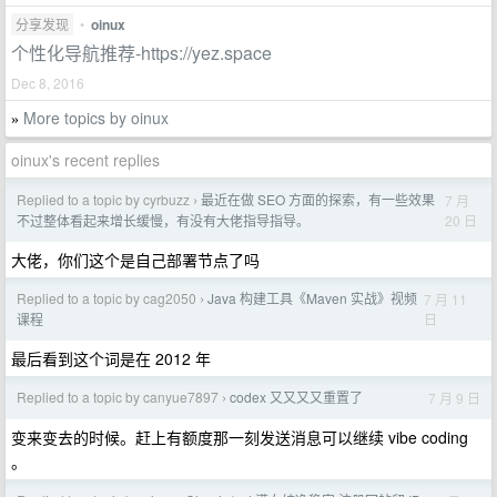
分享发现
•
oinux
个性化导航推荐-https://yez.space
Dec 8, 2016
More topics by oinux
»
oinux's recent replies
Replied to a topic by cyrbuzz
最近在做 SEO 方面的探索，有一些效果
7 月
›
20 日
不过整体看起来增长缓慢，有没有大佬指导指导。
大佬，你们这个是自己部署节点了吗
Replied to a topic by cag2050
Java 构建工具《Maven 实战》视频
7 月 11
›
日
课程
最后看到这个词是在 2012 年
Replied to a topic by canyue7897
codex 又又又又重置了
7 月 9 日
›
变来变去的时候。赶上有额度那一刻发送消息可以继续 vibe coding
。