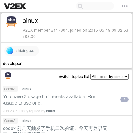
oinux
V2EX member #117604, joined on 2015-05-19 09:32:53
+08:00
zhixing.co
developer
Switch topics list
OpenAI
•
oinux
You have 2 usage limit resets available. Run
2
/usage to use one.
Jun 23 • Lastly replied by
oinux
OpenAI
•
oinux
codex 前几天触发了手机二次验证，今天再登录又