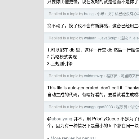
只要你比他更怪，现在发帖的就是他而不是你了
Replied to a topic by
hutng
小米
换手机已经没有心
›
›
换不动了，换了也不会有新鲜感，这台已经用三
Replied to a topic by
waiaan
JavaScript
这段 if..
›
›
1.可以配在 db 里，这样一行查 db 然后一行赋值 so
2.策略模式实现
3.上规则引擎
Replied to a topic by
voidmnwzp
程序员
阿里的文档
›
›
This file is auto-generated, don't edit it. Thanks
自动生成的代码，有啥好看的，要看就看生成模
Replied to a topic by
wangpugod2003
程序员
讨论一
›
›
@
aboutyang
并不，用 PriorityQueue 不
个，因为有一种情况下是最小的 k 个都在同一
More replies by pennai
»