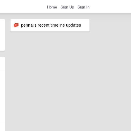
Home
Sign Up
Sign In
pennai's recent timeline updates