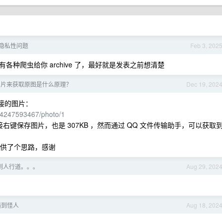
发帖隐私性问题
Feb 3, 202
种爬虫给你 archive 了，最好就是发表之前想清楚
图片来获取原图是什么原理？
Dec 19, 202
接的图片：
804247593467/photo/1
接右键保存图片，也是 307KB ，然而通过 QQ 文件传输助手，可以获取
提供了个思路，感谢
到人行道。。。
Aug 29, 202
遇到怪人
Aug 18, 202