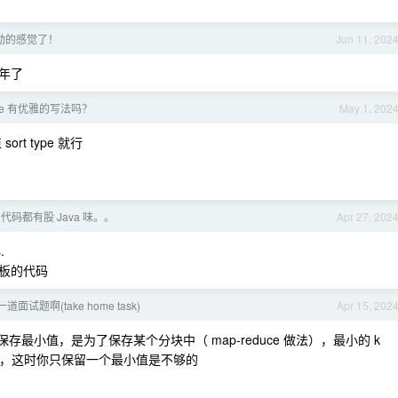
动的感觉了！
Jun 11, 202
年了
.else 有优雅的写法吗？
May 1, 202
rt type 就行
代码都有股 Java 味。。
Apr 27, 202
.
板的代码
道面试题啊(take home task)
Apr 15, 202
是为了保存最小值，是为了保存某个分块中（ map-reduce 做法），最小的 k
块，这时你只保留一个最小值是不够的