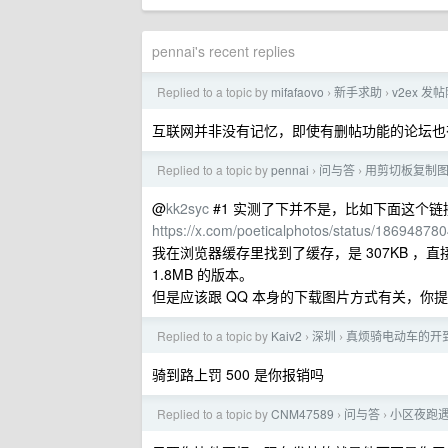
pennai's recent replies
Replied to a topic by
mifafaovo
新手求助
v2ex 
›
›
互联网并非没有记忆，即使有删帖功能的论坛也有各
Replied to a topic by
pennai
问与答
用剪切板复制
›
›
@
kk2syc
#1 实测了下并不是，比如下面这个链
https://x.com/poeticalphotos/status/1869487
我在浏览器缓存里找到了缓存，是 307KB ，直
1.8MB 的版本。
但是应该跟 QQ 本身的下载图片方式有关，你
Replied to a topic by
Kaiv2
深圳
真烦骑电动车的开
›
›
骑到路上罚 500 是你报销吗
Replied to a topic by
CNM47589
问与答
小区夜跑
›
›