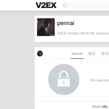
pennai
V2EX member #574138, joined on
pennai
提问
技术
Per pennai's
Deals
info,