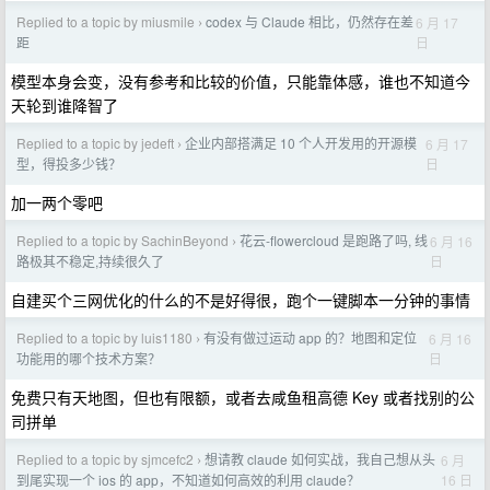
Replied to a topic by miusmile
codex 与 Claude 相比，仍然存在差
6 月 17
›
日
距
模型本身会变，没有参考和比较的价值，只能靠体感，谁也不知道今
天轮到谁降智了
Replied to a topic by jedeft
企业内部搭满足 10 个人开发用的开源模
6 月 17
›
日
型，得投多少钱？
加一两个零吧
Replied to a topic by SachinBeyond
花云-flowercloud 是跑路了吗, 线
6 月 16
›
日
路极其不稳定,持续很久了
自建买个三网优化的什么的不是好得很，跑个一键脚本一分钟的事情
Replied to a topic by luis1180
有没有做过运动 app 的？地图和定位
6 月 16
›
日
功能用的哪个技术方案？
免费只有天地图，但也有限额，或者去咸鱼租高德 Key 或者找别的公
司拼单
Replied to a topic by sjmcefc2
想请教 claude 如何实战，我自己想从头
6 月
›
16 日
到尾实现一个 ios 的 app，不知道如何高效的利用 claude？