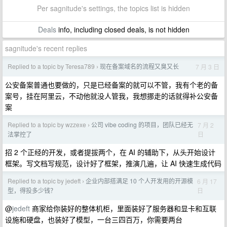
Per sagnitude's settings, the topics list is hidden
Deals
info, including closed deals, is not hidden
sagnitude's recent replies
Replied to a topic by Teresa789
现在备案域名的流程又臭又长
7 月 3 日
›
公安备案普通也要做的，只是已经备案的就可以不管，我有个老的备
案号，挂在阿里云，不动他就没人管我，我想挪走的话就得补公安备
案
Replied to a topic by wzzexe
公司 vibe coding 的项目，团队已经无
7 月 2
›
日
法掌控了
招 2 个正经的开发，或者提拔两个，在 AI 的辅助下，从头开始设计
框架。写文档写规范，设计好了框架，推演几遍，让 AI 快速生成代码
Replied to a topic by jedeft
企业内部搭满足 10 个人开发用的开源模
6 月 17
›
日
型，得投多少钱？
@
jedeft
商家给你装好的整体机柜，里面装好了服务器和显卡和互联
设施和硬盘，也装好了模型，一台三四百万，你需要两台