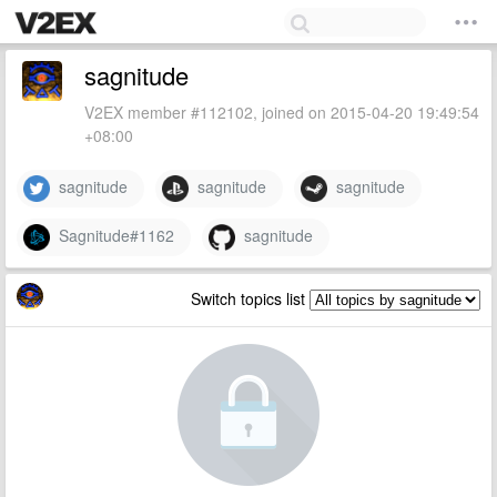
sagnitude
V2EX member #112102, joined on 2015-04-20 19:49:54
+08:00
sagnitude
sagnitude
sagnitude
Sagnitude#1162
sagnitude
Switch topics list