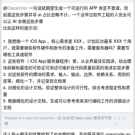
@
Dispatcher
一句话就期望生成一个可运行的 APP 肯定不靠谱，但
前面这些步骤并非 ai 占比忽略不计，一个没学过软件工程的人完全可
以让 AI 去做这些步骤
比如这样的提示词：
1. 我想做一个 iOS App ，核心需求是 XXX ，计划应对最多 XXX 个用
户，我需要哪些软件硬件和账号的准备工作，需要服务器吗？需要写
哪些工具或软件
2. 这些软件（ iOS App/服务器程序）里，从业界最佳实践讲，给出模
块拆解和最佳的可验证可测试可维护且代码质量较高的渐进实现步骤
3. 对这些软件的模块的需求、输入、输出、边界、依赖关系、用到的
库等，细化一下，并记录到文档里
4. 对细化的设计文档，验证整体设计的可行性，综合考虑稳定性和质
量
5. 根据细化的设计文档，生成可以参考用来进行编码工作的详细设计
文档
Replied to a topic by xiaxichen
这 GLM 的 token plan 根本买不到
6 月 15
›
日
啊
这么热火朝天的就算抢到了也会慢的吧，不如等开源后 opencode go