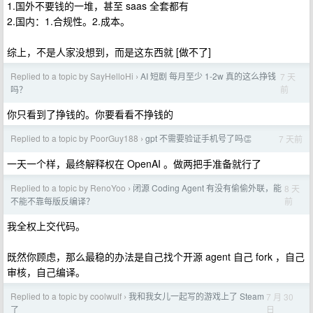
1.国外不要钱的一堆，甚至 saas 全套都有
2.国内：1.合规性。2.成本。
综上，不是人家没想到，而是这东西就 [做不了]
Replied to a topic by SayHelloHi
AI 短剧 每月至少 1-2w 真的这么挣钱
7 天
›
前
吗？
你只看到了挣钱的。你要看看不挣钱的
Replied to a topic by PoorGuy188
gpt 不需要验证手机号了吗👏
7 天前
›
一天一个样，最终解释权在 OpenAI 。做两把手准备就行了
Replied to a topic by RenoYoo
闭源 Coding Agent 有没有偷偷外联，能
8 天
›
前
不能不靠每版反编译？
我全权上交代码。
既然你顾虑，那么最稳的办法是自己找个开源 agent 自己 fork ，自己
审核，自己编译。
Replied to a topic by coolwulf
我和我女儿一起写的游戏上了 Steam
7 月 30
›
日
了