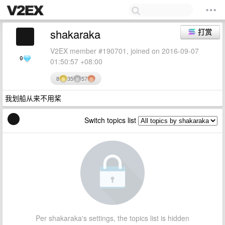
shakaraka
打赏
V2EX member #190701, joined on 2016-09-07
0
01:50:57 +08:00
8
35
57
我划船从来不用桨
Switch topics list
Per shakaraka's settings, the topics list is hidden