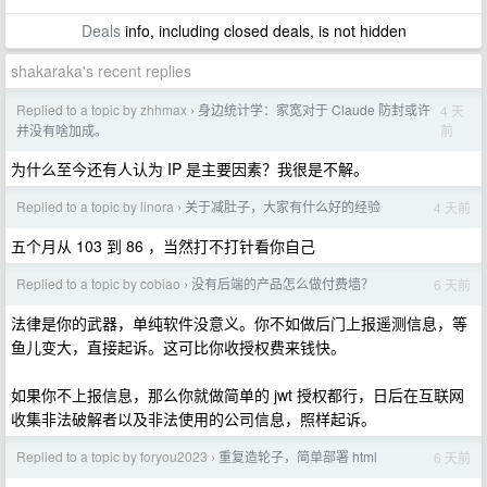
Deals
info, including closed deals, is not hidden
shakaraka's recent replies
Replied to a topic by zhhmax
身边统计学：家宽对于 Claude 防封或许
4 天
›
前
并没有啥加成。
为什么至今还有人认为 IP 是主要因素？我很是不解。
Replied to a topic by linora
关于减肚子，大家有什么好的经验
4 天前
›
五个月从 103 到 86 ，当然打不打针看你自己
Replied to a topic by cobiao
没有后端的产品怎么做付费墙？
6 天前
›
法律是你的武器，单纯软件没意义。你不如做后门上报遥测信息，等
鱼儿变大，直接起诉。这可比你收授权费来钱快。
如果你不上报信息，那么你就做简单的 jwt 授权都行，日后在互联网
收集非法破解者以及非法使用的公司信息，照样起诉。
Replied to a topic by foryou2023
重复造轮子，简单部署 html
6 天前
›