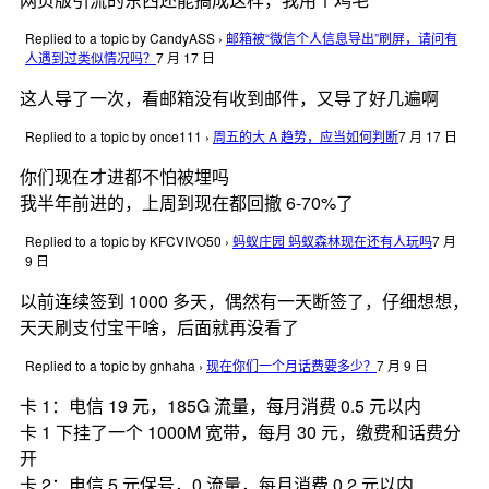
Replied to a topic by CandyASS
›
邮箱被“微信个人信息导出”刷屏，请问有
人遇到过类似情况吗？
7 月 17 日
这人导了一次，看邮箱没有收到邮件，又导了好几遍啊
Replied to a topic by once111
›
周五的大 A 趋势，应当如何判断
7 月 17 日
你们现在才进都不怕被埋吗
我半年前进的，上周到现在都回撤 6-70%了
Replied to a topic by KFCVIVO50
›
蚂蚁庄园 蚂蚁森林现在还有人玩吗
7 月
9 日
以前连续签到 1000 多天，偶然有一天断签了，仔细想想，
天天刷支付宝干啥，后面就再没看了
Replied to a topic by gnhaha
›
现在你们一个月话费要多少？
7 月 9 日
卡 1：电信 19 元，185G 流量，每月消费 0.5 元以内
卡 1 下挂了一个 1000M 宽带，每月 30 元，缴费和话费分
开
卡 2：电信 5 元保号，0 流量，每月消费 0.2 元以内