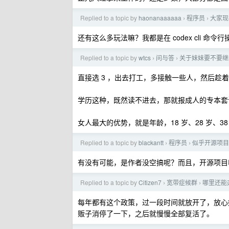
Replied to a topic by
haonanaaaaaa
程序员
大家现
›
›
还有这么多玩法嘛？我都是在 codex cli 命令
Replied to a topic by
wtcs
问与答
关于妹妹要不要继
›
›
直接选 3 ，出去打工，多接触一些人，然后趁
学历这种，既然读不进去，那就报成人的专本套
女人最大的优势，就是年龄，18 岁、28 岁、3
Replied to a topic by
blackantt
程序员
似乎开源项目
›
›
有没有可能，是作者没空搞呢？而且，开源项目收
Replied to a topic by
Citizen7
宽带症候群
哪里还能
›
›
每年都有这个政策，过一段时间就放开了，放心好
贩子消停了一下，之后就慢慢全部复活了。