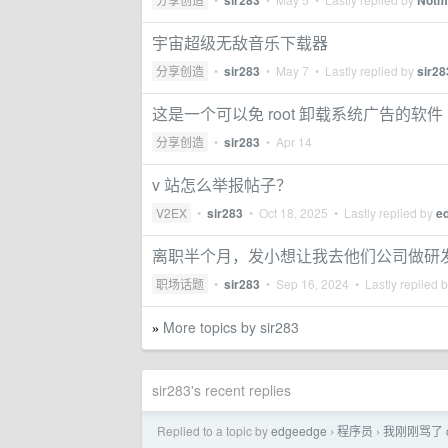
sir283
Notm
宇宙超级无敌音乐下载器
分享创造
•
sir283
•
May 7
• Lastly replied by
sir28
这是一个可以免 root 卸载系统广告的软件
分享创造
•
sir283
•
Apr 14
v 站怎么举报帖子？
V2EX
•
sir283
•
Oct 18, 2025
• Lastly replied by
e
离职半个月，发小想让我去他们公司做研
职场话题
•
sir283
•
Sep 16, 2024
• Lastly replied 
More topics by sir283
»
sir283's recent replies
Replied to a topic by
edgeedge
程序员
我刚刚骂了 
›
›