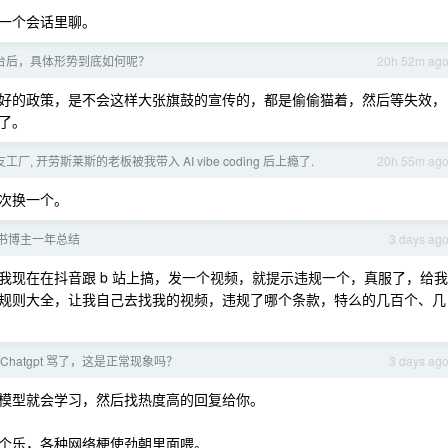
一个会话里聊。
台后，具体形势到底如何呢？
20h 52m ag
好的政策，是不会这样大张旗鼓的宣传的，都是偷偷猫着，然后等失效，
了。
厂, 开劳斯莱斯的老板被我带入 AI vibe coding 后上瘾了.
20h 55m ag
次换一个。
书博主一年总结
3 days ag
我现在在抖音跟 b 站上搞，发一个视频，就提示违规一个，真服了，给我
规则大全，让我自己去找我的视频，违规了哪个条款，特么的几百个、几
Chatgpt 骂了，这是正常现象吗？
3 days ag
模型就会学习，然后找热度高的回复给你。
个乐，各种网络梗使劲朝里面喂。