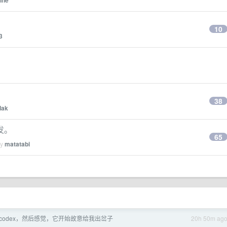
ine
10
3
38
dak
发。
65
by
matatabi
codex，然后感觉，它开始故意给我出岔子
20h 50m ag