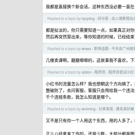
我都是直接换个新会话，这种东西没必要一直在
Replied to a topic by
lazydog
问与答
出入境新规出
›
›
都是扯淡的，你只需要知道一点，如果真正对你
然后再突然冒出来，等你知道的时候，已经结束
Replied to a topic by
wises
职场话题
今天去广州朋友工
›
›
几楼卖课啊，磨磨唧唧的，这故事我不喜欢，下
Replied to a topic by
xption
程序员
程序员尝试小红
›
›
小红书的流量怎么样？我也想朝这个方向搞了，
整破防了，去问客服，客服只会甩给我一个违法
千个违规条款，我怎么知道是哪个。
Replied to a topic by
wniming
分享发现
莫名其妙被 
›
›
又不是只有你一个人用这个东西，用的人多了，
正儿八经拿来工作的，还是少数，大部分都是图