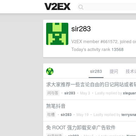
sir283
V2EX member #661572, joined on
Today's activity rank
13568
sir283
提问
技术
求大家推荐一些言论自由的日记网站或者
问与答
•
sir283
•
May 3
• Lastly replied by
xieguan
煞笔抖音
吐槽
•
sir283
•
May 19
• Lastly replied by
terrysn
免 ROOT 强力卸载安卓广告软件
分享创造
•
•
May 5
• Lastly replied by