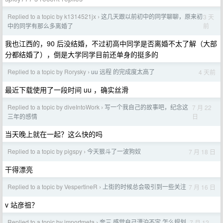
Replied to a topic by k1314521jx
这几天跟以前初中的同学聊聊，原来初
3 天
›
前
中的同学有那么多离婚了
我也江西的，90 后没结婚，不过初高中同学是否离婚不太了解（大部
分都结婚了），倒是大学同学目前还单身的挺多的
Replied to a topic by Rorysky
uu 远程 的完成度太高了
4 天前
›
最近下载使用了一段时间 uu ，确实丝滑
Replied to a topic by diveIntoWork
​写一个我自己的故事吧，纪念这
7 月 22
›
日
三年的感情
当天晚上就在一起？这么快的吗
Replied to a topic by pigspy
今天狠斗了一波狗奴
7 月 18 日
›
干得漂亮
Replied to a topic by VespertineR
上街的时候总会吸引到一些关注
7 月 16 日
›
v 站彦祖？
Replied to a topic by importmeta
奔三 感觉自己漂泊不定 怎么规划
7 月 12
›