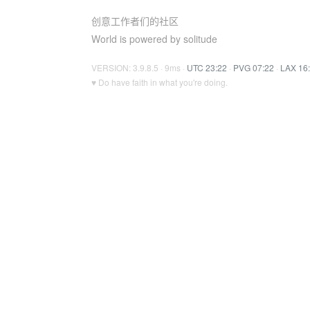
创意工作者们的社区
World is powered by solitude
VERSION: 3.9.8.5 · 9ms ·
UTC 23:22
·
PVG 07:22
·
LAX 16
♥ Do have faith in what you're doing.