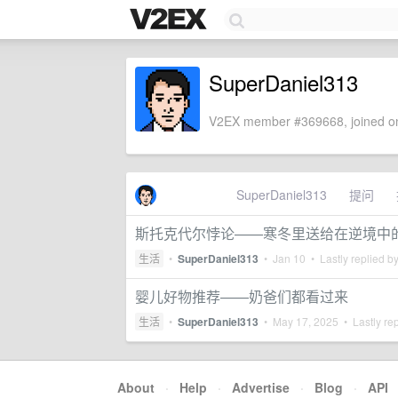
SuperDaniel313
V2EX member #369668, joined on
SuperDaniel313
提问
斯托克代尔悖论——寒冬里送给在逆境中
生活
•
SuperDaniel313
•
Jan 10
• Lastly replied b
婴儿好物推荐——奶爸们都看过来
生活
•
SuperDaniel313
•
May 17, 2025
• Lastly re
About
·
Help
·
Advertise
·
Blog
·
API