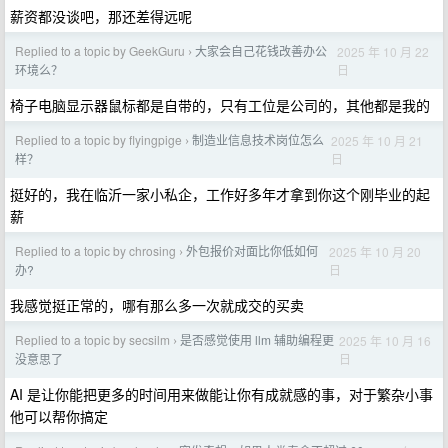
薪资都没谈吧，那还差得远呢
Replied to a topic by GeekGuru
大家会自己花钱改善办公
2025 年 10 月 22
›
日
环境么？
椅子电脑显示器鼠标都是自带的，只有工位是公司的，其他都是我的
Replied to a topic by flyingpige
制造业信息技术岗位怎么
2025 年 10 月 21
›
日
样？
挺好的，我在临沂一家小私企，工作好多年才拿到你这个刚毕业的起
薪
Replied to a topic by chrosing
外包报价对面比你低如何
2025 年 10 月 20
›
日
办?
我感觉挺正常的，哪有那么多一次就成交的买卖
Replied to a topic by secsilm
是否感觉使用 llm 辅助编程更
2025 年 10 月 16
›
日
没意思了
AI 是让你能把更多的时间用来做能让你有成就感的事，对于繁杂小事
他可以帮你搞定