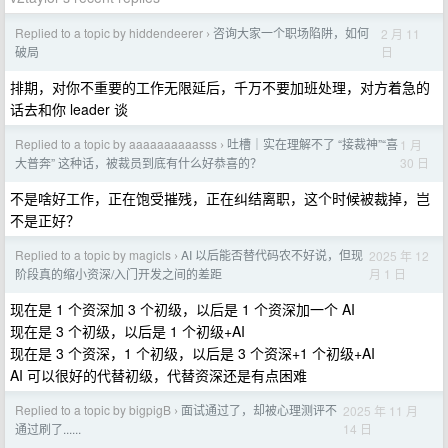
Replied to a topic by hiddendeerer
咨询大家一个职场陷阱，如何
2 月 11
›
日
破局
排期，对你不重要的工作无限延后，千万不要加班处理，对方着急的
话去和你 leader 谈
Replied to a topic by aaaaaaaaaasss
吐槽｜实在理解不了 “接裁神”“喜
1 月
›
30 日
大普奔” 这种话，被裁员到底有什么好恭喜的？
不是啥好工作，正在饱受摧残，正在纠结离职，这个时候被裁掉，岂
不是正好？
Replied to a topic by magicls
AI 以后能否替代码农不好说，但现
2025 年 12
›
月 1 日
阶段真的缩小资深/入门开发之间的差距
现在是 1 个资深加 3 个初级，以后是 1 个资深加一个 AI
现在是 3 个初级，以后是 1 个初级+AI
现在是 3 个资深，1 个初级，以后是 3 个资深+1 个初级+AI
AI 可以很好的代替初级，代替资深还是有点困难
Replied to a topic by bigpigB
面试通过了，却被心理测评不
2025 年 11 月
›
14 日
通过刷了......