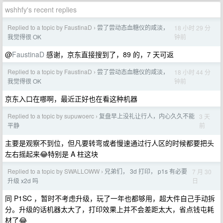
wshhfy's recent replies
Replied to a topic by FaustinaD
尝了尝动态血糖仪的咸淡，
18 小时 29 分
›
钟前
我觉得很 OK
@
FaustinaD
感谢，京东直接搜到了，89 的，7 天可返
Replied to a topic by FaustinaD
尝了尝动态血糖仪的咸淡，
18 小时 44 分
›
钟前
我觉得很 OK
京东入口在哪啊，最近正好也在看这种机器
Replied to a topic by supuwoerc
复盘早上没礼让行人，内心久久不能
3 天
›
前
平静
主要是观察不到位，但凡要转弯或者慢速通过行人区的时候都要把头
左右摇起来😂特别是 A 柱这块
Replied to a topic by SWALLOWW
兄弟们， 3d 打印， p1s 有必要
7 月 30
›
日
升级 x2d 吗
同 P1SC ，暂时不考虑升级，玩了一年也都够用，超大件自己手动拆
分。升级的话机器太大了，打印效果上并不会差距太大，省点钱屯耗
材了😂