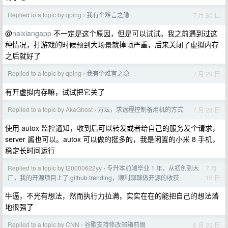
Replied to a topic by qping
我有个难言之隐
7 月 30 日
›
@
naixiangapp
不一定是这个原因，但是可以试试。我之前遇到过这
种情况，打游戏的时候预到大场景就掉帧严重，后来关闭了虚拟内存
之后就好了
Replied to a topic by qping
我有个难言之隐
7 月 29 日
›
有开虚拟内存嘛，试试把它关了
Replied to a topic by AkaGhost
万坛，求远程控制备用机的方式
7 月 28 日
›
使用 autox 监控通知，收到后可以转发或者给自己的服务发个请求，
server 酱也可以。autox 可以做的挺多的，我是闲置的小米 8 手机，
稳定长时间运行
Replied to a topic by t20000622yy
专升本前端毕业 1 年，从初创到大
7 月
›
16 日
厂，我的开源项目上了 github trending，顺利聊聊做开源的收获
牛逼，不光有想法，然而执行力拉满，实实在在的能把自己的想法落
地很强了
Replied to a topic by CNN
谷歌支持修改邮箱前缀
6 月 23 日
›