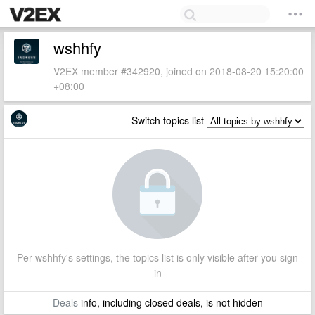
wshhfy
V2EX member #342920, joined on 2018-08-20 15:20:00
+08:00
Switch topics list
Per wshhfy's settings, the topics list is only visible after you sign
in
Deals
info, including closed deals, is not hidden