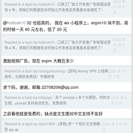
2024 年
Replied to a topic by hotlook10
口袋工厂独立开发者广告联盟运营
›
12 月 9
快 4 年，用我们的数据告诉你独立开发者这条路基本是堵死了！
日
@
hotlook10
32 也挺高的， 我在 wx 小程序上，ecpm10 块不到，高
的时候一天 60 元左右，低了 20 元
2024 年
Replied to a topic by hotlook10
口袋工厂独立开发者广告联盟运营
›
12 月 6
快 4 年，用我们的数据告诉你独立开发者这条路基本是堵死了！
日
激励视频广告，现在 ecpm 大概在多少
Replied to a topic by huangzhouhong
[送码] Anony VPN 上线两
2024 年 10
›
月 7 日
周年，兑换码免费送！开箱即用
求个码，谢谢，邮箱
22708206@qq.com
Replied to a topic by lollipogo
多个 prompt x 多个大模型，同时文
2024 年 9
›
月 3 日
生图。prompt 支持自动优化，免费使用
之前看他就是免费的，缺点是文生图对中文支持不友好
Replied to a topic by xiaoli1999
[求助] 求一个低价文生图模
2024 年 8 月 23
›
日
型 api 🙏