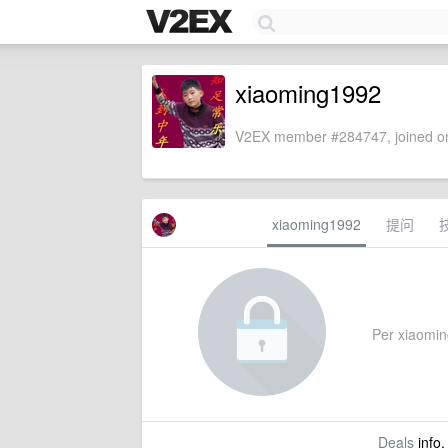
xiaoming1992
V2EX member #284747, joined on
xiaoming1992
提问
Per xiaoming
Deals
info,