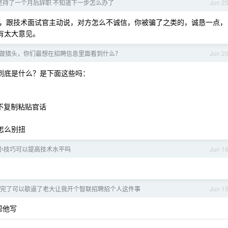
坚持了一个月后辞职 不知道下一步怎么办了
Jun 2
，跟技术面试官主动说，对方怎么不诚信，你被骗了之类的，诚恳一点，
有太大意见。
做猎头，你们最想在招聘信息里面看到什么？
Jun 2
 味到底是什么？是下面这些吗：
不复制粘贴官话
怎么别扭
小技巧可以提高技术水平吗
Jun 1
完了可以歇逼了老大让我开个智联招聘招个人这件事
Jun 1
帮他写