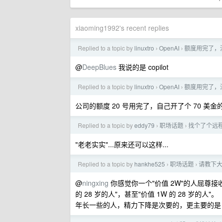
xiaoming1992's recent replies
Replied to a topic by
linuxtro
OpenAI
额度用完了，
›
›
@
DeepBlues
我说的是 copilot
Replied to a topic by
linuxtro
OpenAI
额度用完了，
›
›
公司的额度 20 号用完了，自己开了个 70 美
Replied to a topic by
eddy79
职场话题
找个了个远
›
›
"老老实实"...原来还可以这样...
Replied to a topic by
hankhe525
职场话题
请教下大
›
›
@
ningxing
你感觉你一个"价值 2W"的人屈尊接收
的 28 岁的人"，甚至"价值 1W 的 28 岁的人"。
年长一些的人，精力下降是次要的，更主要的是