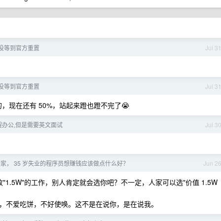
没等到官方重置
Jul 3
没等到官方重置
Jul 3
金的，现在还有 50%，站起来蹬也蹬不完了😭
程办公,但是需要英文面试
Jul 3
家， 35 岁失业的程序员想赚钱应该做点什么好？
Jun 2
"1.5W"的工作，别人肯定就会选你吧？不一定，人家可以选"价值 1.5W
，不爱吃饼，不好使唤。这不是在说你，是在说我。