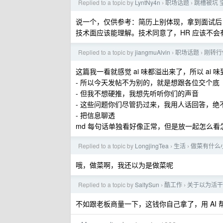
Replied to a topic by
LyntNy4n
职场话题
跳槽被坑 
›
›
说一个，仅供参考：简历上别体现，拿到面试后
技术面应该能理解。技术同意了，HR 应该不会
Replied to a topic by
jiangmuAlvin
职场话题
刚转行
›
›
这篇我一看就感觉 ai 味都溢出来了，所以 ai
- 所以今天发帖不为别的，就是想跟各位交个底
- 但我不想硬推，我想先听听你们的声音
- 这些问题你们尽管扔过来，我用人话回答，绝
- 把信息聊透
md 每句话单独看好像正常，但是放一起怎么看
Replied to a topic by
LongjingTea
生活
做菜有什么
›
›
哦，做菜啊，我还以为是做菜呢
Replied to a topic by
SaltySun
酷工作
关于以为活干
›
›
不如跟老板商量一下，这钱你自己拿了，用 AI 