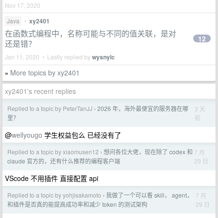
Nov 17, 2020
Java
•
xy2401
在函数式编程中，名称可能与不同的值关联，是对
12
还是错？
Jan 11, 2020 • Lastly replied by
wysnylc
More topics by xy2401
»
xy2401's recent replies
Replied to a topic by PeterTanJJ
2026 年，海外最便宜的服务器在哪
3 天
›
前
里？
@
wellyougo
学生权益包么 已经没有了
Replied to a topic by xiaomusen12
想问各位大佬，现在除了 codex 和
7 月
›
29 日
claude 官方的，还有什么推荐的编程客户端
VScode 不用插件 直接配置 api
Replied to a topic by yohjisakamoto
我做了一个可以看 skill， agent，
7 月
›
29 日
和插件是否真的能提高成功率和减少 token 的测试架构