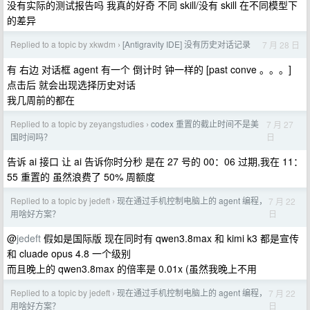
没有实际的测试报告吗 我真的好奇 不同 skill/没有 skill 在不同模型下
的差异
Replied to a topic by xkwdm
[Antigravity IDE] 没有历史对话记录
7 月 28 日
›
有 右边 对话框 agent 有一个 倒计时 钟一样的 [past conve 。。。]
点击后 就会出现选择历史对话
我几周前的都在
Replied to a topic by zeyangstudies
codex 重置的截止时间不是美
7 月 27
›
日
国时间吗？
告诉 ai 接口 让 ai 告诉你时分秒 是在 27 号的 00：06 过期,我在 11：
55 重置的 虽然浪费了 50% 周额度
Replied to a topic by jedeft
现在通过手机控制电脑上的 agent 编程，
7 月 22
›
日
用啥好方案？
@
jedeft
假如是国际版 现在同时有 qwen3.8max 和 kimi k3 都是宣传
和 cluade opus 4.8 一个级别
而且晚上的 qwen3.8max 的倍率是 0.01x (虽然我晚上不用
Replied to a topic by jedeft
现在通过手机控制电脑上的 agent 编程，
7 月 22
›
日
用啥好方案？