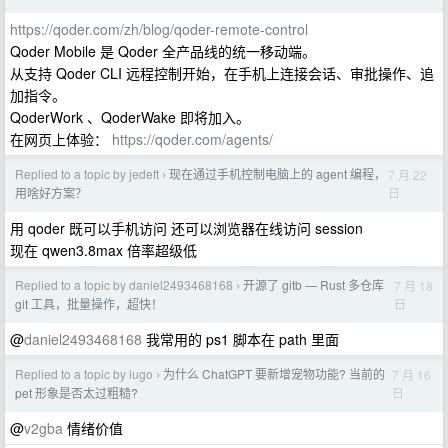
https://qoder.com/zh/blog/qoder-remote-control
Qoder Mobile 是 Qoder 全产品线的统一移动端。
从支持 Qoder CLI 远程控制开始，在手机上连接会话、审批操作、追
加指令。
QoderWork 、QoderWake 即将加入。
在网页上体验：
https://qoder.com/agents/
Replied to a topic by jedeft
现在通过手机控制电脑上的 agent 编程，
7 月 22
›
日
用啥好方案？
用 qoder 既可以手机访问 还可以浏览器在线访问 session
现在 qwen3.8max 倍率超级低
Replied to a topic by daniel2493468168
开源了 gitb — Rust 多仓库
7 月 18
›
日
git 工具，批量操作，超快！
@
daniel2493468168
我常用的 ps1 脚本在 path 里面
Replied to a topic by iugo
为什么 ChatGPT 要新增宠物功能? 当前的
7 月 16
›
日
pet 形象是否太过粗糙?
@
v2gba
情绪价值